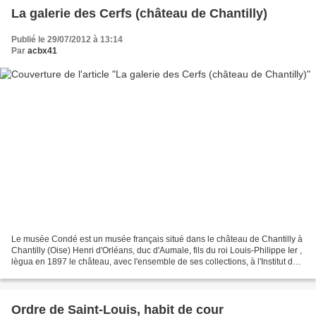
La galerie des Cerfs (château de Chantilly)
Publié le 29/07/2012 à 13:14
Par
acbx41
Le musée Condé est un musée français situé dans le château de Chantilly à
Chantilly (Oise) Henri d'Orléans, duc d'Aumale, fils du roi Louis-Philippe Ier ,
lègua en 1897 le château, avec l'ensemble de ses collections, à l'Institut de
France. Il comprend...
Ordre de Saint-Louis, habit de cour