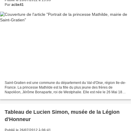
Par
acbx41
Saint-Gratien est une commune du département du Val-d'Oise, région Ile-de-
France. La princesse Mathilde est la fille du plus jeune des frères de
Napoléon, Jérôme Bonaparte, roi de Westphalie. Elle est née le 26 Mai 1820
à Trieste (Italie) , et sera élevée...
Tableau de Lucien Simon, musée de la Légion
d'Honneur
Publié le 26/07/2012 à 06:41