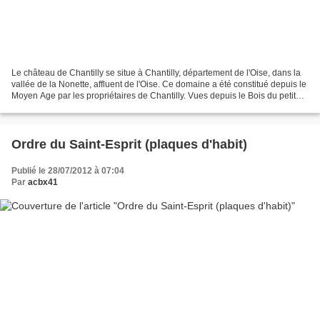
Le château de Chantilly se situe à Chantilly, département de l'Oise, dans la
vallée de la Nonette, affluent de l'Oise. Ce domaine a été constitué depuis le
Moyen Age par les propriétaires de Chantilly. Vues depuis le Bois du petit
parc Voir ou revoir...
Ordre du Saint-Esprit (plaques d'habit)
Publié le 28/07/2012 à 07:04
Par
acbx41