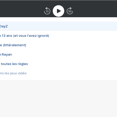
 DayZ
 a 13 ans (et vous l'avez ignoré)
e (littéralement)
im Rayan
 toutes les règles
s les jeux vidéo
us choquant de Rockstar ? - Le scandale BULLY
e plus moche de Steam
du RÊVE tourne au CAUCHEMAR
pendant 8 heures