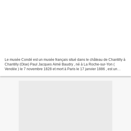
Le musée Condé est un musée français situé dans le château de Chantilly à
Chantilly (Oise) Paul Jacques Aimé Baudry , né à La Roche-sur-Yon (
Vendée ) le 7 novembre 1828 et mort à Paris le 17 janvier 1886 , est un
peintre français. Il fut l'un des plus...