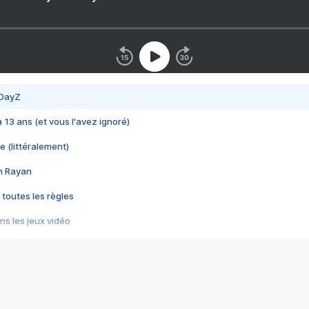
 DayZ
 a 13 ans (et vous l'avez ignoré)
e (littéralement)
im Rayan
 toutes les règles
s les jeux vidéo
us choquant de Rockstar ? - Le scandale BULLY
e plus moche de Steam
du RÊVE tourne au CAUCHEMAR