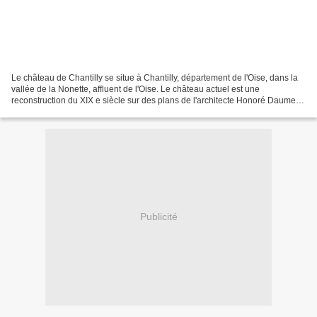
Le château de Chantilly se situe à Chantilly, département de l'Oise, dans la
vallée de la Nonette, affluent de l'Oise. Le château actuel est une
reconstruction du XIX e siècle sur des plans de l'architecte Honoré Daumet
pour l'avant-dernier fils du roi...
Publicité