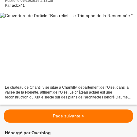
Publié le 05/10/2014 à 13:25
Par
acbx41
Le château de Chantilly se situe à Chantilly, département de l'Oise, dans la
vallée de la Nonette, affluent de l'Oise. Le château actuel est une
reconstruction du XIX e siècle sur des plans de l'architecte Honoré Daumet
pour l'avant-dernier fils du roi...
Page suivante >
Hébergé par Overblog