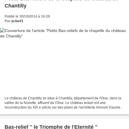
Chantilly
Publié le 30/10/2014 à 16:28
Par
acbx41
Le château de Chantilly se situe à Chantilly, département de l'Oise, dans la
vallée de la Nonette, affluent de l'Oise. Le château actuel est une
reconstruction du XIX e siècle sur des plans de l'architecte Honoré Daumet
pour l'avant-dernier fils du roi...
Bas-relief " le Triomphe de l'Eternité "