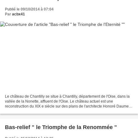
Publié le 09/10/2014 à 07:04
Par
acbx41
Le château de Chantilly se situe à Chantilly, département de l'Oise, dans la
vallée de la Nonette, affluent de l'Oise. Le château actuel est une
reconstruction du XIX e siècle sur des plans de l'architecte Honoré Daumet
pour l'avant-dernier fils du roi...
Bas-relief " le Triomphe de la Renommée "