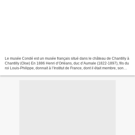
Le musée Condé est un musée français situé dans le château de Chantilly à
Chantilly (Oise) En 1886 Henri d’Orléans, duc d’Aumale (1822-1897), fils du
roi Louis-Philippe, donnait à l’Institut de France, dont il était membre, son
château de Chantilly et...