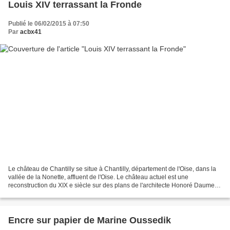
Louis XIV terrassant la Fronde
Publié le 06/02/2015 à 07:50
Par
acbx41
Le château de Chantilly se situe à Chantilly, département de l'Oise, dans la
vallée de la Nonette, affluent de l'Oise. Le château actuel est une
reconstruction du XIX e siècle sur des plans de l'architecte Honoré Daumet
pour l'avant-dernier fils du roi...
Encre sur papier de Marine Oussedik