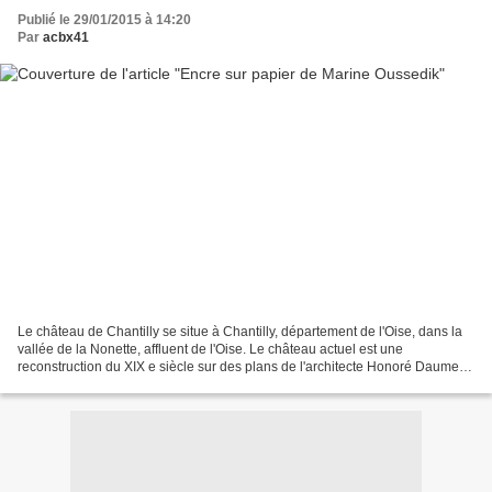
Publié le 29/01/2015 à 14:20
Par
acbx41
Le château de Chantilly se situe à Chantilly, département de l'Oise, dans la
vallée de la Nonette, affluent de l'Oise. Le château actuel est une
reconstruction du XIX e siècle sur des plans de l'architecte Honoré Daumet
pour l'avant-dernier fils du roi...