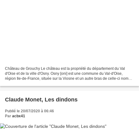
Château de Grouchy Le château est la propriété du département du Val
d'Oise et de la ville d'Osny. Osny [oni] est une commune du Val-d'Oise,
région Ile-de-France, située sur la Viosne et un autre bras de celle-ci nommé
la Couleuvre. Blason de Osny D'azur...
Claude Monet, Les dindons
Publié le 20/07/2020 à 06:46
Par
acbx41