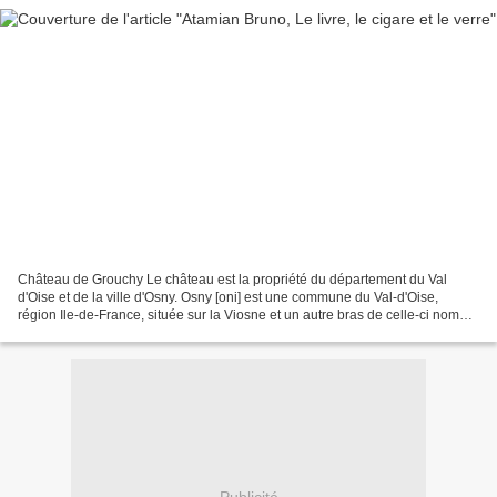
Château de Grouchy Le château est la propriété du département du Val
d'Oise et de la ville d'Osny. Osny [oni] est une commune du Val-d'Oise,
région Ile-de-France, située sur la Viosne et un autre bras de celle-ci nommé
la Couleuvre. Blason de Osny D'azur...