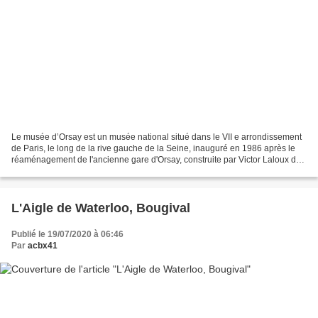
Le musée d’Orsay est un musée national situé dans le VII e arrondissement
de Paris, le long de la rive gauche de la Seine, inauguré en 1986 après le
réaménagement de l'ancienne gare d'Orsay, construite par Victor Laloux de
1898 à 1900. Ses collections...
L'Aigle de Waterloo, Bougival
Publié le 19/07/2020 à 06:46
Par
acbx41