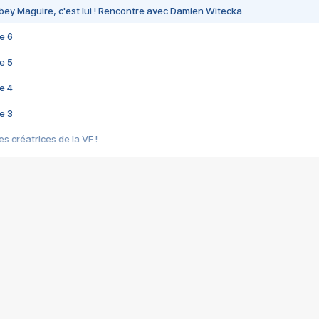
bey Maguire, c'est lui ! Rencontre avec Damien Witecka
e 6
e 5
e 4
e 3
s créatrices de la VF !
e 2
e 1
e Mektoub My Love arrive enfin ! Rencontre avec Shaïn Boumedine et Sal
i : après Toni en famille
elle réalise le bouleversant Dites lui que je l'aime
ais ! Rencontre autour de Vie privée de Rebecca Zlotowski
 de Marguerite, Grave... Rencontre avec Ella Rumpf