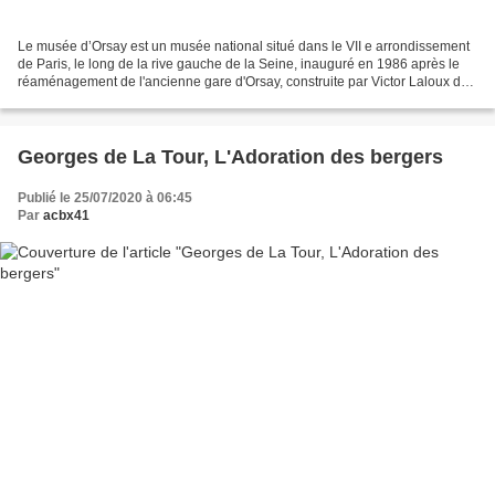
Le musée d’Orsay est un musée national situé dans le VII e arrondissement
de Paris, le long de la rive gauche de la Seine, inauguré en 1986 après le
réaménagement de l'ancienne gare d'Orsay, construite par Victor Laloux de
1898 à 1900. Ses collections...
Georges de La Tour, L'Adoration des bergers
Publié le 25/07/2020 à 06:45
Par
acbx41