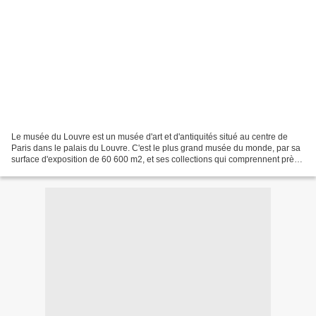
Le musée du Louvre est un musée d'art et d'antiquités situé au centre de
Paris dans le palais du Louvre. C'est le plus grand musée du monde, par sa
surface d'exposition de 60 600 m2, et ses collections qui comprennent près
de 460 000 œuvres. Celles-ci...