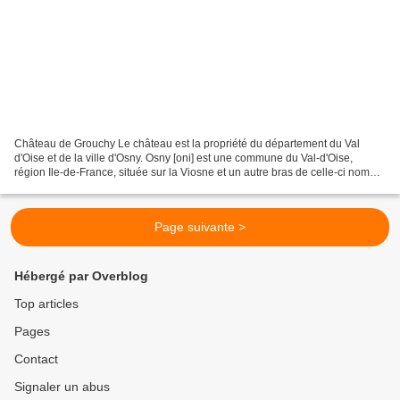
Château de Grouchy Le château est la propriété du département du Val
d'Oise et de la ville d'Osny. Osny [oni] est une commune du Val-d'Oise,
région Ile-de-France, située sur la Viosne et un autre bras de celle-ci nommé
la Couleuvre. Blason de Osny D'azur...
Page suivante >
Hébergé par Overblog
Top articles
Pages
Contact
Signaler un abus