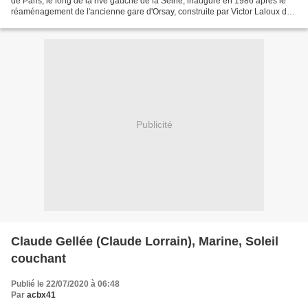
de Paris, le long de la rive gauche de la Seine, inauguré en 1986 après le
réaménagement de l'ancienne gare d'Orsay, construite par Victor Laloux de
1898 à 1900. Ses collections...
Publicité
Claude Gellée (Claude Lorrain), Marine, Soleil
couchant
Publié le 22/07/2020 à 06:48
Par
acbx41