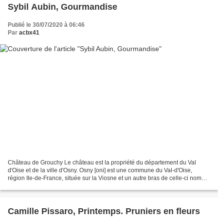
Sybil Aubin, Gourmandise
Publié le 30/07/2020 à 06:46
Par
acbx41
Château de Grouchy Le château est la propriété du département du Val
d'Oise et de la ville d'Osny. Osny [oni] est une commune du Val-d'Oise,
région Ile-de-France, située sur la Viosne et un autre bras de celle-ci nommé
la Couleuvre. Blason de Osny D'azur...
Camille Pissaro, Printemps. Pruniers en fleurs