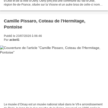
d'Oise et de la ville d'Osny. Osny [oni] est une commune du Val-d'Oise,
région Ile-de-France, située sur la Viosne et un autre bras de celle-ci nommé
la Couleuvre. Blason de Osny D'azur...
Camille Pissaro, Coteau de l'Hermitage,
Pontoise
Publié le 23/07/2020 à 06:46
Par
acbx41
Le musée d’Orsay est un musée national situé dans le VII e arrondissement