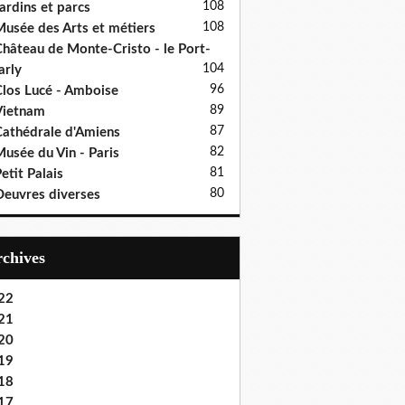
108
ardins et parcs
108
usée des Arts et métiers
hâteau de Monte-Cristo - le Port-
104
rly
96
los Lucé - Amboise
89
Vietnam
87
athédrale d'Amiens
82
usée du Vin - Paris
81
etit Palais
80
euvres diverses
Archives
22
21
20
19
18
17