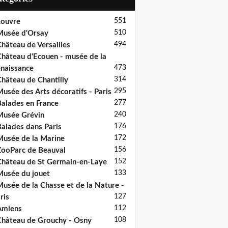
551
ouvre
510
usée d'Orsay
494
hâteau de Versailles
hâteau d'Ecouen - musée de la
473
naissance
314
hâteau de Chantilly
295
usée des Arts décoratifs - Paris
277
alades en France
240
usée Grévin
176
alades dans Paris
172
usée de la Marine
156
ooParc de Beauval
152
hâteau de St Germain-en-Laye
133
usée du jouet
usée de la Chasse et de la Nature -
127
ris
112
Amiens
108
hâteau de Grouchy - Osny