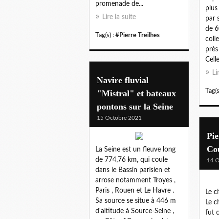
promenade de...
plus
Lire la suite
par 
de 6
Tag(s) :
#Pierre Treilhes
coll
près
Celle
Li
Navire fluvial
Tag(s
"Mistral" et bateaux
pontons sur la Seine
15 Octobre 2021
Pie
Cou
La Seine est un fleuve long
de 774,76 km, qui coule
14 O
dans le Bassin parisien et
arrose notamment Troyes ,
Paris , Rouen et Le Havre .
Le c
Sa source se situe à 446 m
Le c
d'altitude à Source-Seine ,
fut 