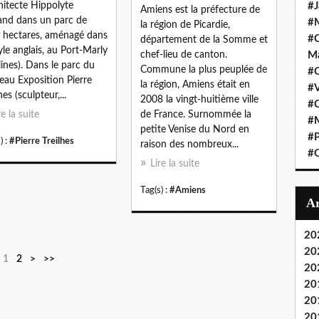
chitecte Hippolyte
#J
Amiens est la préfecture de
nd dans un parc de
#M
la région de Picardie,
 hectares, aménagé dans
#C
département de la Somme et
tyle anglais, au Port-Marly
chef-lieu de canton.
Ma
lines). Dans le parc du
Commune la plus peuplée de
#C
eau Exposition Pierre
la région, Amiens était en
#
hes (sculpteur,...
2008 la vingt-huitième ville
#C
re la suite
de France. Surnommée la
#M
petite Venise du Nord en
#P
) :
#Pierre Treilhes
raison des nombreux...
#O
Lire la suite
Tag(s) :
#Amiens
20
20
1
2
>
>>
20
20
20
20