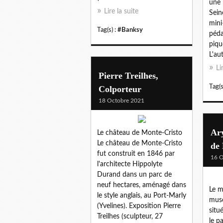
une 
Lire la suite
Sein
mini
Tag(s) :
#Banksy
péda
piqu
L'au
Li
Pierre Treilhes,
Tag(s
Colporteur
18 Octobre 2021
Ary
Le château de Monte-Cristo
Le château de Monte-Cristo
de
fut construit en 1846 par
16 O
l'architecte Hippolyte
Durand dans un parc de
neuf hectares, aménagé dans
Le m
le style anglais, au Port-Marly
musé
(Yvelines). Exposition Pierre
situ
Treilhes (sculpteur, 27
le p