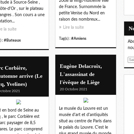
2008 la vingt-huitième ville
titude à Source-Seine ,
de France. Surnommée la
ôte-d'Or , sur le plateau
petite Venise du Nord en
angres . Son cours a une
raison des nombreux...
tation...
Lire la suite
re la suite
Tag(s) :
#Amiens
) :
#Bateaux
Abo
nou
E
Eugène Delacroix,
m
c Corbière,
a
L'assassinat de
automne arrive (Le
i
l'évêque de Liège
q, Yvelines)
l
20 Octobre 2021
ctobre 2021
Le musée du Louvre est un
é en bord de Seine au
musée d'art et d'antiquités
 , le parc Corbière est
situé au centre de Paris dans
arc paysager de 8,5
le palais du Louvre. C'est le
ares. Le parc comprend
plus grand musée du monde,