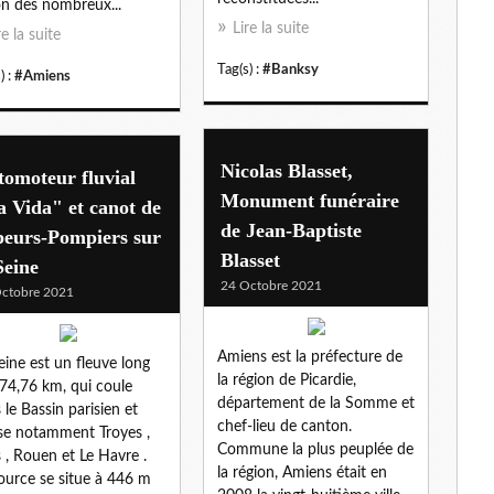
on des nombreux...
Lire la suite
re la suite
Tag(s) :
#Banksy
) :
#Amiens
Nicolas Blasset,
omoteur fluvial
Monument funéraire
 Vida" et canot de
de Jean-Baptiste
peurs-Pompiers sur
Blasset
Seine
24 Octobre 2021
ctobre 2021
Amiens est la préfecture de
eine est un fleuve long
la région de Picardie,
74,76 km, qui coule
département de la Somme et
 le Bassin parisien et
chef-lieu de canton.
se notamment Troyes ,
Commune la plus peuplée de
s , Rouen et Le Havre .
la région, Amiens était en
ource se situe à 446 m