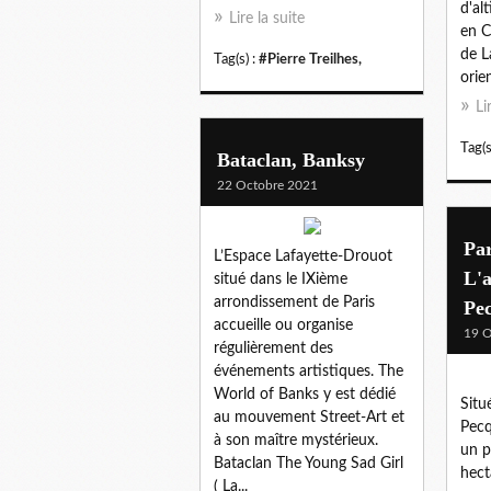
d'al
Lire la suite
en C
de L
Tag(s) :
#Pierre Treilhes,
orien
Li
Tag(s
Bataclan, Banksy
22 Octobre 2021
Par
L’Espace Lafayette-Drouot
L'
situé dans le IXième
arrondissement de Paris
Pec
accueille ou organise
19 O
régulièrement des
événements artistiques. The
World of Banks y est dédié
Situ
au mouvement Street-Art et
Pecq
à son maître mystérieux.
un p
Bataclan The Young Sad Girl
hect
( La...