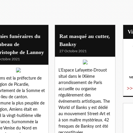
ies funéraires du
Rat masqué au cutter,
mbeau de
Banksy
ristophe de Lannoy
27 Octobre 2021
vo
ctobre 2021
L’Espace Lafayette-Drouot
situé dans le IXième
ve
ns est la préfecture de
arrondissement de Paris
égion de Picardie,
>>
accueille ou organise
rtement de la Somme et
régulièrement des
-lieu de canton.
événements artistiques. The
une la plus peuplée de
World of Banks y est dédié
égion, Amiens était en
au mouvement Street-Art et
 la vingt-huitième ville
à son maître mystérieux. 42
rance. Surnommée la
fresques de Banksy ont été
te Venise du Nord en
reconstituées...