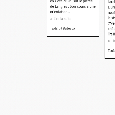
en Côte-d'Or , sur le plateau
l'ar
de Langres . Son cours a une
Dura
orientation...
neuf
le s
Lire la suite
(Yve
Tag(s) :
#Bateaux
chât
Treil
Li
Tag(s