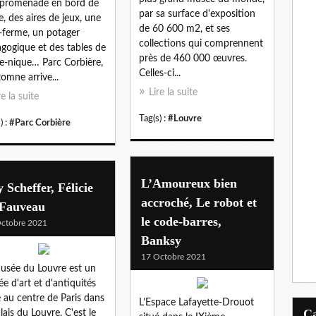
promenade en bord de
par sa surface d'exposition
e, des aires de jeux, une
de 60 600 m2, et ses
-ferme, un potager
collections qui comprennent
gogique et des tables de
près de 460 000 œuvres.
e-nique… Parc Corbière,
Celles-ci...
tomne arrive...
Lire la suite
re la suite
Tag(s) :
#Louvre
) :
#Parc Corbière
L’Amoureux bien
 Scheffer, Félicie
accroché, Le robot et
 Fauveau
le code-barres,
ctobre 2021
Banksy
17 Octobre 2021
usée du Louvre est un
e d'art et d'antiquités
é au centre de Paris dans
L’Espace Lafayette-Drouot
alais du Louvre. C'est le