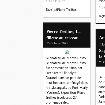
Lire la suite
rais
Li
Tag(s) :
#Pierre Treilhes
Tag(s
Pierre Treilhes, La
fillette au cerceau
Aut
25 Octobre 2021
"La
Sa
la 
Le château de Monte-Cristo
23 O
Le château de Monte-Cristo
fut construit en 1846 par
l'architecte Hippolyte
La S
Durand dans un parc de
de 7
neuf hectares, aménagé dans
dans
le style anglais, au Port-Marly
arro
(Yvelines). Exposition Pierre
Pari
Treilhes (sculpteur, 27
Sa s
promenade de...