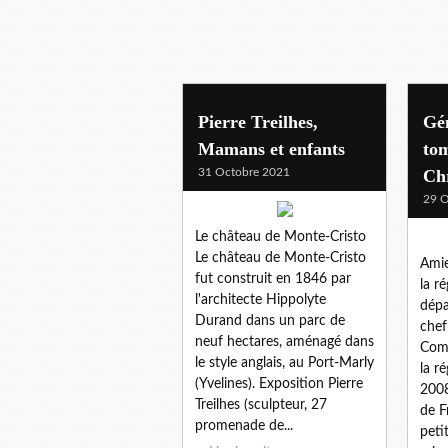
Pierre Treilhes,
Gén
Mamans et enfants
to
31 Octobre 2021
Ch
29 O
Le château de Monte-Cristo
Le château de Monte-Cristo
Amie
fut construit en 1846 par
la r
l'architecte Hippolyte
dépa
Durand dans un parc de
chef
neuf hectares, aménagé dans
Comm
le style anglais, au Port-Marly
la r
(Yvelines). Exposition Pierre
2008
Treilhes (sculpteur, 27
de F
promenade de...
peti