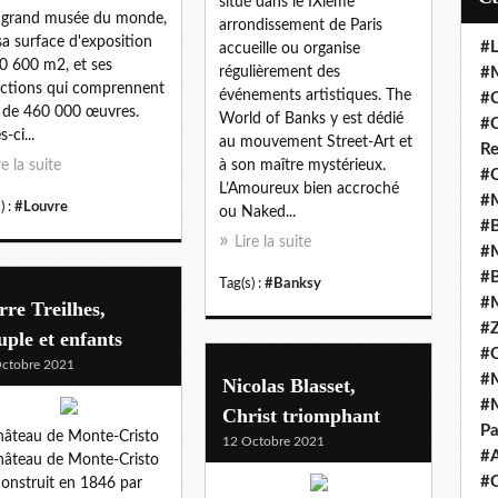
situé dans le IXième
 grand musée du monde,
arrondissement de Paris
sa surface d'exposition
#L
accueille ou organise
0 600 m2, et ses
régulièrement des
#M
ections qui comprennent
événements artistiques. The
#C
 de 460 000 œuvres.
World of Banks y est dédié
#C
s-ci...
au mouvement Street-Art et
Re
re la suite
à son maître mystérieux.
#C
L’Amoureux bien accroché
#M
) :
#Louvre
ou Naked...
#B
Lire la suite
#M
#B
Tag(s) :
#Banksy
#M
rre Treilhes,
#Z
ple et enfants
#C
ctobre 2021
#M
Nicolas Blasset,
#M
Christ triomphant
Pa
hâteau de Monte-Cristo
12 Octobre 2021
#
hâteau de Monte-Cristo
#C
construit en 1846 par