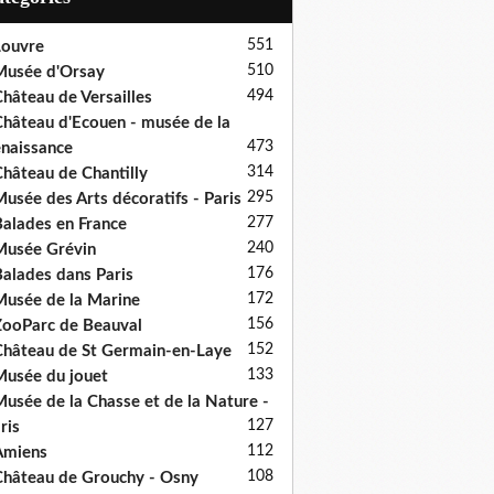
551
ouvre
510
usée d'Orsay
494
hâteau de Versailles
hâteau d'Ecouen - musée de la
473
naissance
314
hâteau de Chantilly
295
usée des Arts décoratifs - Paris
277
alades en France
240
usée Grévin
176
alades dans Paris
172
usée de la Marine
156
ooParc de Beauval
152
hâteau de St Germain-en-Laye
133
usée du jouet
usée de la Chasse et de la Nature -
127
ris
112
Amiens
108
hâteau de Grouchy - Osny