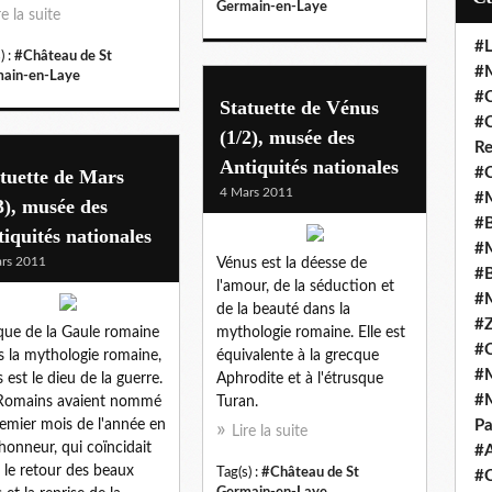
Germain-en-Laye
re la suite
#L
) :
#Château de St
#M
ain-en-Laye
#C
Statuette de Vénus
#C
(1/2), musée des
Re
Antiquités nationales
#C
tuette de Mars
4 Mars 2011
#M
3), musée des
#B
iquités nationales
#M
rs 2011
Vénus est la déesse de
#B
l'amour, de la séduction et
#M
de la beauté dans la
#Z
ue de la Gaule romaine
mythologie romaine. Elle est
#C
 la mythologie romaine,
équivalente à la grecque
#M
 est le dieu de la guerre.
Aphrodite et à l'étrusque
#M
Romains avaient nommé
Turan.
remier mois de l'année en
Pa
Lire la suite
honneur, qui coïncidait
#
 le retour des beaux
Tag(s) :
#Château de St
#C
Germain-en-Laye