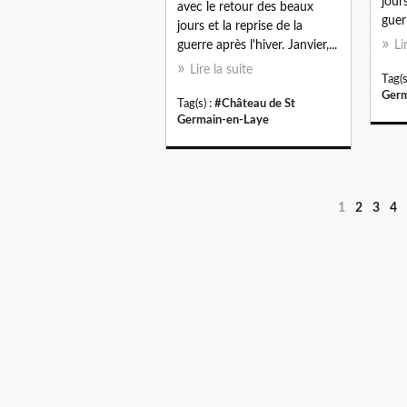
jours
avec le retour des beaux
guerr
jours et la reprise de la
guerre après l'hiver. Janvier,...
Li
Lire la suite
Tag(s
Germ
Tag(s) :
#Château de St
Germain-en-Laye
1
2
3
4