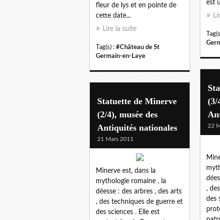
est 
fleur de lys et en pointe de
cette date...
Li
Lire la suite
Tag(s
Germ
Tag(s) :
#Château de St
Germain-en-Laye
Sta
Statuette de Minerve
(3/
(2/4), musée des
Ant
Antiquités nationales
22 M
21 Mars 2011
Mine
myth
Minerve est, dans la
dées
mythologie romaine , la
, de
déesse : des arbres , des arts
des 
, des techniques de guerre et
prot
des sciences . Elle est
patr