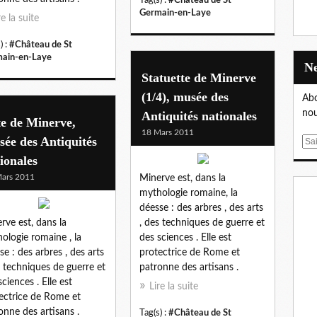
Germain-en-Laye
re la suite
) :
#Château de St
ain-en-Laye
Statuette de Minerve
(1/4), musée des
Abo
nou
Antiquités nationales
e de Minerve,
18 Mars 2011
ée des Antiquités
E
m
ionales
a
ars 2011
Minerve est, dans la
i
mythologie romaine, la
l
déesse : des arbres , des arts
rve est, dans la
, des techniques de guerre et
ologie romaine , la
des sciences . Elle est
se : des arbres , des arts
protectrice de Rome et
s techniques de guerre et
patronne des artisans .
sciences . Elle est
Lire la suite
ectrice de Rome et
onne des artisans .
Tag(s) :
#Château de St