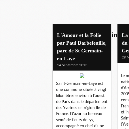
chateau de st germain-en-
L'Amour et la Folie
La
par Paul Darbefeuille,
du 
parc de St Germain-
Ge
en-Laye
29 M
14 Septembre 2013
Le m
nati
Saint-Germain-en-Laye est
d'Ar
une commune située à vingt
2005
kilomètres environ à l'ouest
cons
de Paris dans le département
Fran
des Yvelines en région Ile-de-
et i
France. D'azur au berceau
Sain
semé de fleurs de lys,
(Yve
accompagné en chef d'une