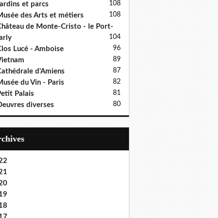
108
ardins et parcs
108
usée des Arts et métiers
hâteau de Monte-Cristo - le Port-
104
rly
96
los Lucé - Amboise
89
Vietnam
87
athédrale d'Amiens
82
usée du Vin - Paris
81
etit Palais
80
euvres diverses
Archives
22
21
20
19
18
17