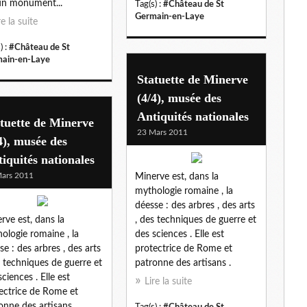
un monument...
Tag(s) :
#Château de St
Germain-en-Laye
re la suite
) :
#Château de St
ain-en-Laye
Statuette de Minerve
(4/4), musée des
Antiquités nationales
tuette de Minerve
23 Mars 2011
4), musée des
iquités nationales
ars 2011
Minerve est, dans la
mythologie romaine , la
déesse : des arbres , des arts
rve est, dans la
, des techniques de guerre et
ologie romaine , la
des sciences . Elle est
se : des arbres , des arts
protectrice de Rome et
s techniques de guerre et
patronne des artisans .
sciences . Elle est
Lire la suite
ectrice de Rome et
onne des artisans .
Tag(s) :
#Château de St