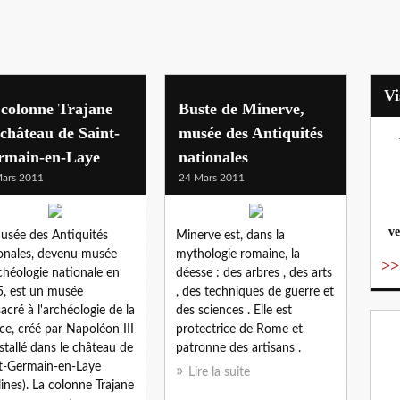
laye
 colonne Trajane
Buste de Minerve,
château de Saint-
musée des Antiquités
rmain-en-Laye
nationales
vo
ars 2011
24 Mars 2011
ve
usée des Antiquités
Minerve est, dans la
onales, devenu musée
mythologie romaine, la
>>
chéologie nationale en
déesse : des arbres , des arts
, est un musée
, des techniques de guerre et
acré à l'archéologie de la
des sciences . Elle est
ce, créé par Napoléon III
protectrice de Rome et
nstallé dans le château de
patronne des artisans .
t-Germain-en-Laye
Lire la suite
lines). La colonne Trajane