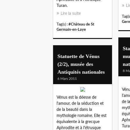
Turan.
Li
Lire la suite
Tag(s
Germ
Tag(s) :
#Château de St
Germain-en-Laye
Sta
Statuette de Vénus
mus
(2/2), musée des
nat
Antiquités nationales
8 Ma
6 Mars 2011
Vénu
l'am
Vénus est la déesse de
de l
l'amour, de la séduction et
myth
de la beauté dans la
équi
mythologie romaine. Elle est
Aphr
équivalente à la grecque
Tura
Aphrodite et à l'étrusque