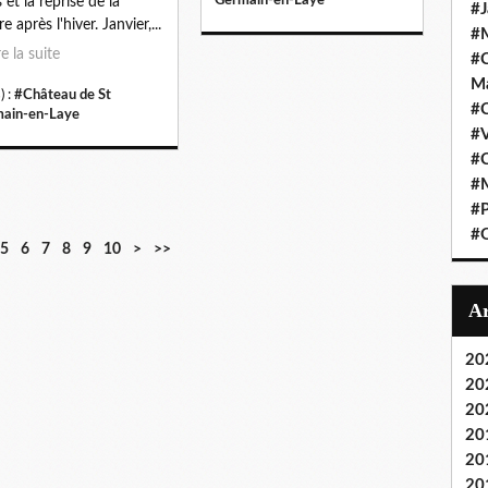
 et la reprise de la
#J
e après l'hiver. Janvier,...
#M
re la suite
#C
Ma
) :
#Château de St
#C
ain-en-Laye
#
#C
#M
#P
#O
5
6
7
8
9
10
>
>>
20
20
20
20
20
20