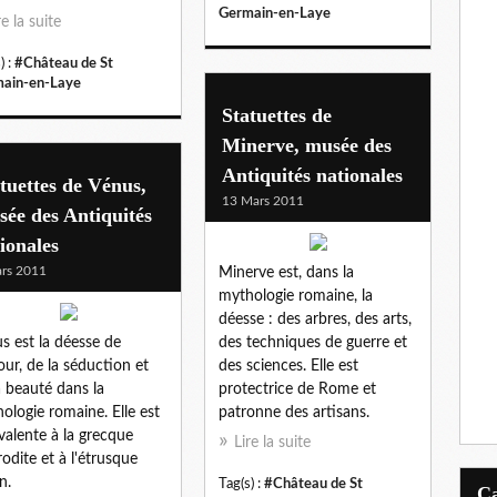
Germain-en-Laye
re la suite
) :
#Château de St
ain-en-Laye
Statuettes de
Minerve, musée des
Antiquités nationales
tuettes de Vénus,
13 Mars 2011
ée des Antiquités
ionales
rs 2011
Minerve est, dans la
mythologie romaine, la
déesse : des arbres, des arts,
s est la déesse de
des techniques de guerre et
our, de la séduction et
des sciences. Elle est
a beauté dans la
protectrice de Rome et
ologie romaine. Elle est
patronne des artisans.
valente à la grecque
Lire la suite
odite et à l'étrusque
n.
Tag(s) :
#Château de St