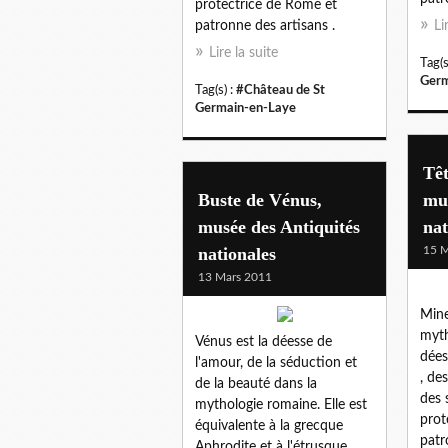
protectrice de Rome et
patronne des artisans .
Li
Lire la suite
Tag(s
Germ
Tag(s) :
#Château de St
Germain-en-Laye
Têt
Buste de Vénus,
mus
musée des Antiquités
nat
nationales
15 M
13 Mars 2011
Mine
myth
Vénus est la déesse de
dées
l'amour, de la séduction et
, de
de la beauté dans la
des 
mythologie romaine. Elle est
prot
équivalente à la grecque
patr
Aphrodite et à l'étrusque