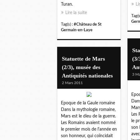
Turan.
Li
Lire la suite
Tag(s
Germ
Tag(s) :
#Château de St
Germain-en-Laye
Sta
Statuette de Mars
(3/
(2/3), musée des
Ant
Antiquités nationales
3 Ma
2 Mars 2011
Epoq
Dans
Epoque de la Gaule romaine
Mars
Dans la mythologie romaine,
Les 
Mars est le dieu de la guerre.
le p
Les Romains avaient nommé
son 
le premier mois de l'année en
avec
son honneur, qui coïncidait