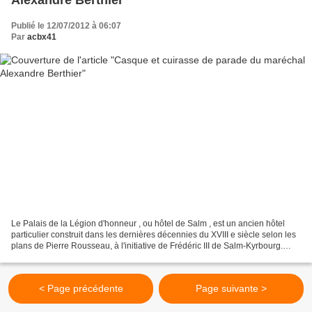
Alexandre Berthier
Publié le 12/07/2012 à 06:07
Par
acbx41
Le Palais de la Légion d'honneur , ou hôtel de Salm , est un ancien hôtel
particulier construit dans les dernières décennies du XVIII e siècle selon les
plans de Pierre Rousseau, à l'initiative de Frédéric III de Salm-Kyrbourg.
Passé dans les propriétés...
< Page précédente
Page suivante >