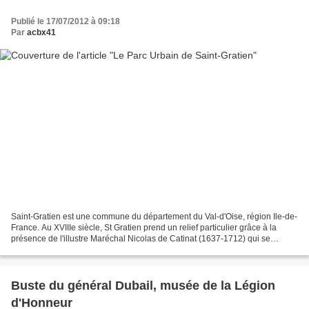
Publié le 17/07/2012 à 09:18
Par
acbx41
Saint-Gratien est une commune du département du Val-d'Oise, région Ile-de-
France. Au XVIIIe siècle, St Gratien prend un relief particulier grâce à la
présence de l'illustre Maréchal Nicolas de Catinat (1637-1712) qui se
distingue dans les armées de Louis...
Buste du général Dubail, musée de la Légion
d'Honneur