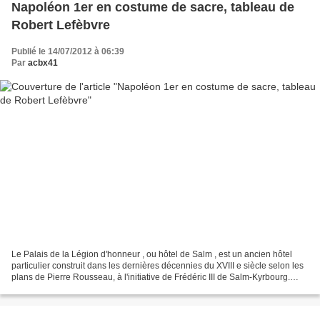
Napoléon 1er en costume de sacre, tableau de
Robert Lefèbvre
Publié le 14/07/2012 à 06:39
Par
acbx41
Le Palais de la Légion d'honneur , ou hôtel de Salm , est un ancien hôtel
particulier construit dans les dernières décennies du XVIII e siècle selon les
plans de Pierre Rousseau, à l'initiative de Frédéric III de Salm-Kyrbourg.
Passé dans les propriétés...