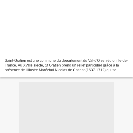
Saint-Gratien est une commune du département du Val-d'Oise, région Ile-de-
France. Au XVIIIe siècle, St Gratien prend un relief particulier grâce à la
présence de l'illustre Maréchal Nicolas de Catinat (1637-1712) qui se
distingue dans les armées de Louis...