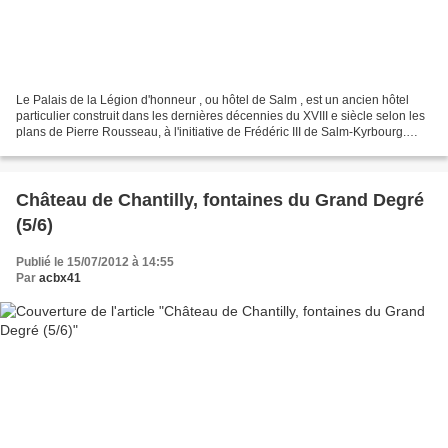
Le Palais de la Légion d'honneur , ou hôtel de Salm , est un ancien hôtel
particulier construit dans les dernières décennies du XVIII e siècle selon les
plans de Pierre Rousseau, à l'initiative de Frédéric III de Salm-Kyrbourg.
Passé dans les propriétés...
Château de Chantilly, fontaines du Grand Degré
(5/6)
Publié le 15/07/2012 à 14:55
Par
acbx41