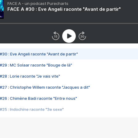
FACE A - un podcast Purecharts
FACE A #30 : Eve Angeli raconte "Avant de partir"
#30 : Eve Angeli raconte "Avant de partir"
#29 : MC Solaar raconte "Bouge de là"
28 : Lorie raconte "Je vais vite"
#27 : Christophe Willem raconte "Jacques a dit"
#26 : Chimène Badi raconte "Entre nous"
#25 : Indochine raconte "3e sexe"
#24 : Zaho raconte "C'est chelou"
#23 : Patrick Bruel raconte "Au café des délices"