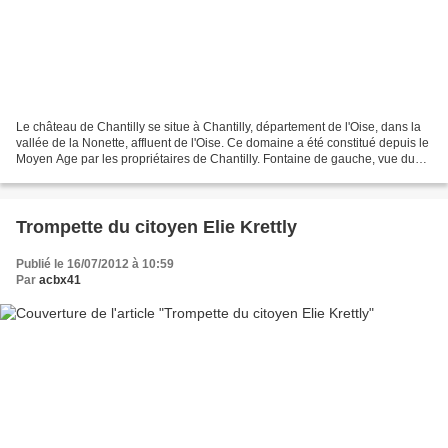
Le château de Chantilly se situe à Chantilly, département de l'Oise, dans la
vallée de la Nonette, affluent de l'Oise. Ce domaine a été constitué depuis le
Moyen Age par les propriétaires de Chantilly. Fontaine de gauche, vue du
parc Dans la mythologie...
Trompette du citoyen Elie Krettly
Publié le 16/07/2012 à 10:59
Par
acbx41