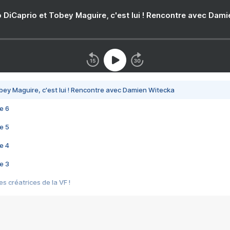
 DiCaprio et Tobey Maguire, c'est lui ! Rencontre avec Dam
bey Maguire, c'est lui ! Rencontre avec Damien Witecka
e 6
e 5
e 4
e 3
s créatrices de la VF !
e 2
e 1