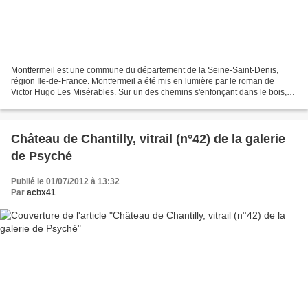
Montfermeil est une commune du département de la Seine-Saint-Denis,
région Ile-de-France. Montfermeil a été mis en lumière par le roman de
Victor Hugo Les Misérables. Sur un des chemins s'enfonçant dans le bois,
Jean Valjean rencontre Cosette , s'en allant...
Château de Chantilly, vitrail (n°42) de la galerie
de Psyché
Publié le 01/07/2012 à 13:32
Par
acbx41