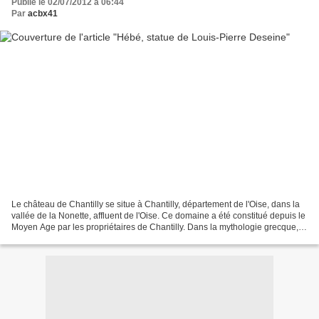
Publié le 02/07/2012 à 06:44
Par
acbx41
Le château de Chantilly se situe à Chantilly, département de l'Oise, dans la
vallée de la Nonette, affluent de l'Oise. Ce domaine a été constitué depuis le
Moyen Age par les propriétaires de Chantilly. Dans la mythologie grecque,
Hébé fille de Zeus et...