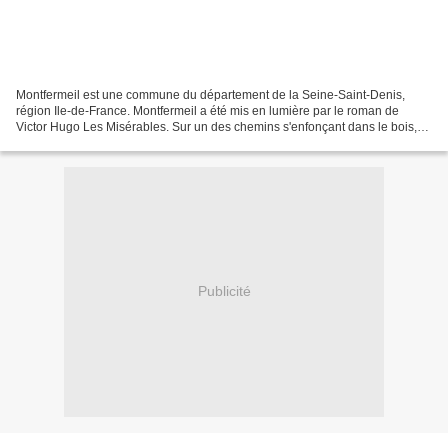
Montfermeil est une commune du département de la Seine-Saint-Denis,
région Ile-de-France. Montfermeil a été mis en lumière par le roman de
Victor Hugo Les Misérables. Sur un des chemins s'enfonçant dans le bois,
Jean Valjean rencontre Cosette , s'en allant...
Publicité