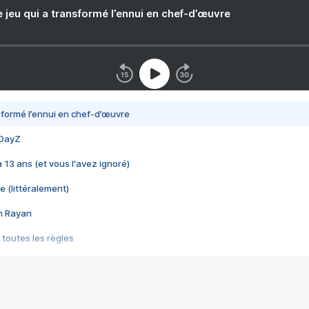
e jeu qui a transformé l’ennui en chef-d’œuvre
nsformé l’ennui en chef-d’œuvre
 DayZ
 a 13 ans (et vous l'avez ignoré)
e (littéralement)
im Rayan
 toutes les règles
s les jeux vidéo
us choquant de Rockstar ? - Le scandale BULLY