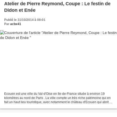
Atelier de Pierre Reymond, Coupe : Le festin de
Didon et Enée
Publié le 31/10/2014 à 08:01
Par
acbx41
Ecouen est une ville du Val-d'Oise en Ile-de-France située à environ 19
kilomètres au nord de Paris . La ville compte un très riche patrimoine qui en
fait un haut lieu touristique, avec notamment le château d'Ecouen qui abrite
le musée national de la...