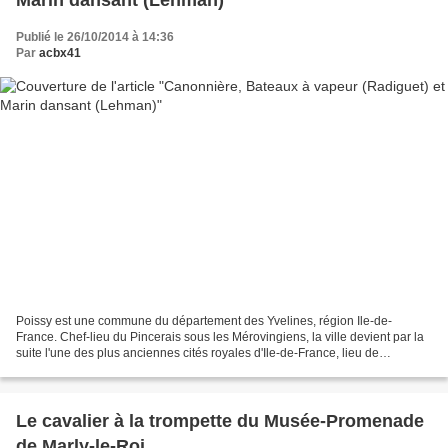
Marin dansant (Lehman)
Publié le 26/10/2014 à 14:36
Par
acbx41
Poissy est une commune du département des Yvelines, région Ile-de-
France. Chef-lieu du Pincerais sous les Mérovingiens, la ville devient par la
suite l'une des plus anciennes cités royales d'Ile-de-France, lieu de
naissance des rois Louis IX et Philippe...
Le cavalier à la trompette du Musée-Promenade
de Marly-le-Roi