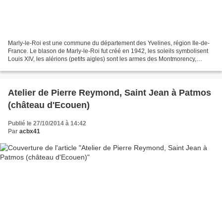
Marly-le-Roi est une commune du département des Yvelines, région Ile-de-
France. Le blason de Marly-le-Roi fut créé en 1942, les soleils symbolisent
Louis XIV, les alérions (petits aigles) sont les armes des Montmorency,
premiers seigneurs de Marly-le-Roi,...
Atelier de Pierre Reymond, Saint Jean à Patmos
(château d'Ecouen)
Publié le 27/10/2014 à 14:42
Par
acbx41