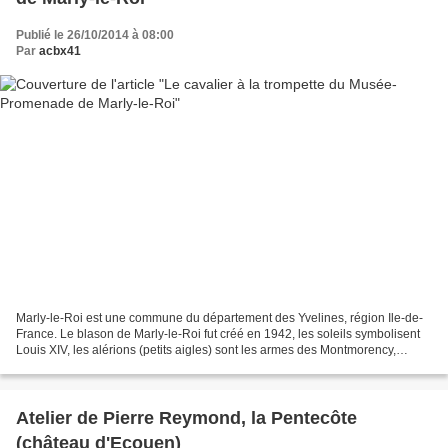
Publié le 26/10/2014 à 08:00
Par
acbx41
Marly-le-Roi est une commune du département des Yvelines, région Ile-de-
France. Le blason de Marly-le-Roi fut créé en 1942, les soleils symbolisent
Louis XIV, les alérions (petits aigles) sont les armes des Montmorency,
premiers seigneurs de Marly-le-Roi,...
Atelier de Pierre Reymond, la Pentecôte
(château d'Ecouen)