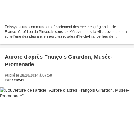
Poissy est une commune du département des Yvelines, région Ile-de-
France. Chef-lieu du Pincerais sous les Mérovingiens, la ville devient par la
suite l'une des plus anciennes cités royales d'Ile-de-France, lieu de
naissance des rois Louis IX et Philippe...
Aurore d'après François Girardon, Musée-
Promenade
Publié le 28/10/2014 à 07:58
Par
acbx41