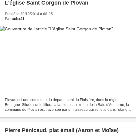
L'église Saint Gorgon de Plovan
Publié le 30/10/2014 à 08:05
Par
acbx41
Plovan est une commune du département du Finistère, dans la région
Bretagne. Située sur le littoral atlantique, au milieu de la Baie d'Audierne, la
commune de Plovan est traversée par un ruisseau qui se jette dans l'étang
de Kergalan, séparé de l'océan...
Pierre Pénicaud, plat émail (Aaron et Moïse)