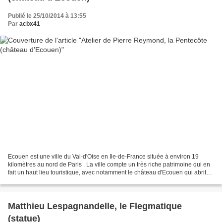
Publié le 25/10/2014 à 13:55
Par
acbx41
Ecouen est une ville du Val-d'Oise en Ile-de-France située à environ 19
kilomètres au nord de Paris . La ville compte un très riche patrimoine qui en
fait un haut lieu touristique, avec notamment le château d'Ecouen qui abrite
le musée national de la...
Matthieu Lespagnandelle, le Flegmatique
(statue)