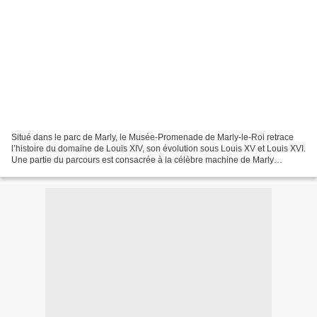
Situé dans le parc de Marly, le Musée-Promenade de Marly-le-Roi retrace
l’histoire du domaine de Louis XIV, son évolution sous Louis XV et Louis XVI.
Une partie du parcours est consacrée à la célèbre machine de Marly
destinée à alimenter en eau les fontaines...