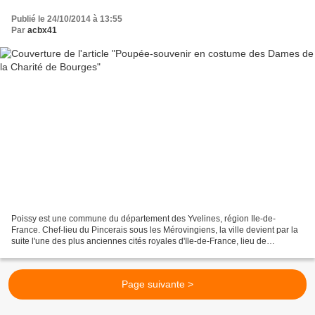
Publié le 24/10/2014 à 13:55
Par
acbx41
Poissy est une commune du département des Yvelines, région Ile-de-
France. Chef-lieu du Pincerais sous les Mérovingiens, la ville devient par la
suite l'une des plus anciennes cités royales d'Ile-de-France, lieu de
naissance des rois Louis IX et Philippe...
Page suivante >