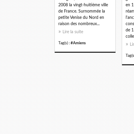
2008 la vingt-huitième ville
en 1
de France. Surnommée la
réa
petite Venise du Nord en
l'an
raison des nombreux...
cons
de 1
Lire la suite
colle
Tag(s) :
#Amiens
Li
Tag(s