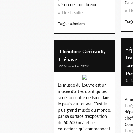
Celle
raison des nombreux...
Li
Lire la suite
Tag(s
Tag(s) :
#Amiens
Sép
Théodore Géricault,
fra
L'épave
sa
22 Novembre 2020
Pic
24 
Le musée du Louvre est un
musée d'art et d'antiquités
situé au centre de Paris dans
Amie
le palais du Louvre. C'est le
la r
plus grand musée du monde,
dépa
par sa surface d'exposition
chef
de 60 600 m2, et ses
Comm
collections qui comprennent
la r