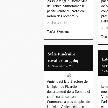
2008 la vingt-huitième ville
par 
de France. Surnommée la
de 6
petite Venise du Nord en
coll
raison des nombreux...
près
Celle
Lire la suite
Li
Tag(s) :
#Amiens
Tag(s
Stèle funéraire,
Ed
cavalier au galop
ser
18 Novembre 2020
17 
Amiens est la préfecture de
la région de Picardie,
Le m
département de la Somme et
musé
chef-lieu de canton.
VII 
Commune la plus peuplée de
Paris
la région, Amiens était en
gauc