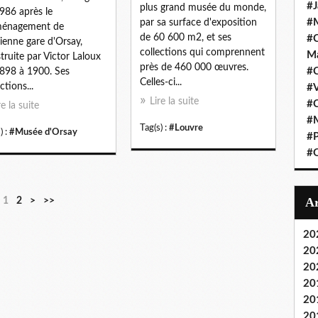
#J
plus grand musée du monde,
986 après le
#M
par sa surface d'exposition
ménagement de
de 60 600 m2, et ses
#C
cienne gare d'Orsay,
collections qui comprennent
Ma
truite par Victor Laloux
près de 460 000 œuvres.
#C
898 à 1900. Ses
Celles-ci...
ctions...
#
Lire la suite
#C
re la suite
#M
Tag(s) :
#Louvre
) :
#Musée d'Orsay
#P
#O
1
2
>
>>
20
20
20
20
20
20