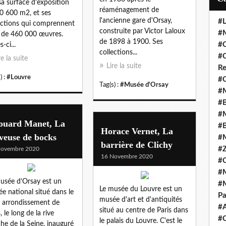
sa surface d'exposition
réaménagement de
0 600 m2, et ses
l'ancienne gare d'Orsay,
#L
ections qui comprennent
construite par Victor Laloux
#M
 de 460 000 œuvres.
de 1898 à 1900. Ses
#C
s-ci...
collections...
#C
re la suite
Lire la suite
Re
) :
#Louvre
#C
Tag(s) :
#Musée d'Orsay
#M
#B
#M
ouard Manet, La
#B
Horace Vernet, La
veuse de bocks
#M
barrière de Clichy
#Z
Novembre 2020
16 Novembre 2020
#C
#M
usée d’Orsay est un
#M
Le musée du Louvre est un
e national situé dans le
Pa
musée d'art et d'antiquités
e arrondissement de
#
situé au centre de Paris dans
, le long de la rive
#C
le palais du Louvre. C'est le
he de la Seine, inauguré