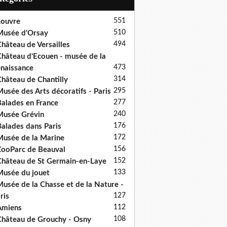
551
ouvre
510
usée d'Orsay
494
hâteau de Versailles
hâteau d'Ecouen - musée de la
473
naissance
314
hâteau de Chantilly
295
usée des Arts décoratifs - Paris
277
alades en France
240
usée Grévin
176
alades dans Paris
172
usée de la Marine
156
ooParc de Beauval
152
hâteau de St Germain-en-Laye
133
usée du jouet
usée de la Chasse et de la Nature -
127
ris
112
Amiens
108
hâteau de Grouchy - Osny