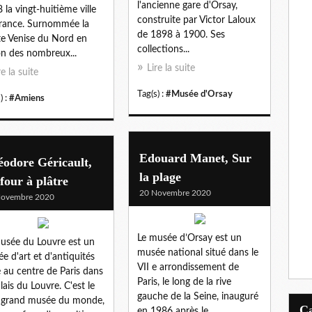
l'ancienne gare d'Orsay,
 la vingt-huitième ville
construite par Victor Laloux
rance. Surnommée la
de 1898 à 1900. Ses
te Venise du Nord en
collections...
on des nombreux...
Lire la suite
re la suite
Tag(s) :
#Musée d'Orsay
) :
#Amiens
Edouard Manet, Sur
odore Géricault,
la plage
four à plâtre
20 Novembre 2020
Novembre 2020
Le musée d’Orsay est un
usée du Louvre est un
musée national situé dans le
e d'art et d'antiquités
VII e arrondissement de
é au centre de Paris dans
Paris, le long de la rive
alais du Louvre. C'est le
gauche de la Seine, inauguré
 grand musée du monde,
en 1986 après le