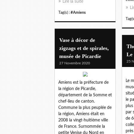
Lire la suite
Li
Tag(s) :
#Amiens
Tag(s
Vase à décor de
Thé
zigzags et de spirales,
Le
musée de Picardie
25 
27 Novembre 2020
Le m
Amiens est la préfecture de
musé
la région de Picardie,
situ
département de la Somme et
le p
chef-lieu de canton.
plus
Commune la plus peuplée de
par 
la région, Amiens était en
de 6
2008 la vingt-huitième ville
coll
de France. Surnommée la
près
petite Venise du Nord en