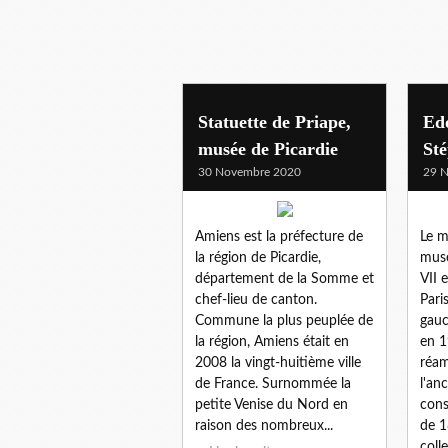
Statuette de Priape,
Ed
musée de Picardie
St
30 Novembre 2020
29 
Amiens est la préfecture de
Le m
la région de Picardie,
musé
département de la Somme et
VII 
chef-lieu de canton.
Paris
Commune la plus peuplée de
gauc
la région, Amiens était en
en 1
2008 la vingt-huitième ville
réa
de France. Surnommée la
l'an
petite Venise du Nord en
cons
raison des nombreux...
de 1
colle