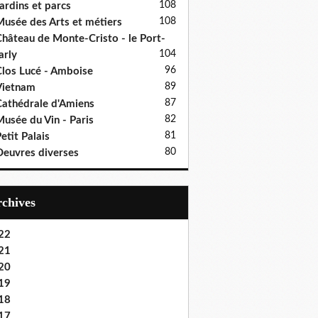
108
ardins et parcs
108
usée des Arts et métiers
hâteau de Monte-Cristo - le Port-
104
rly
96
los Lucé - Amboise
89
Vietnam
87
athédrale d'Amiens
82
usée du Vin - Paris
81
etit Palais
80
euvres diverses
Archives
22
21
20
19
18
17