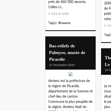
près de 460 000 œuvres.
2008
Celles-ci...
de F
Lire la suite
peti
rais
Tag(s) :
#Louvre
Li
Tag(s
Bas-reliefs de
Palmyre, musée de
Thé
Picardie
Le 
21 Novembre 2020
19 
Amiens est la préfecture de
la région de Picardie,
Le m
département de la Somme et
musé
chef-lieu de canton.
situ
Commune la plus peuplée de
le p
la région, Amiens était en
plus