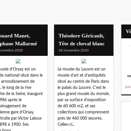
ouard Manet,
Théodore Géricault,
éphane Mallarmé
Tête de cheval blanc
Novembre 2020
28 Novembre 2020
vo
usée d’Orsay est un
Le musée du Louvre est un
e national situé dans le
musée d'art et d'antiquités
ve
e arrondissement de
situé au centre de Paris dans
>>
, le long de la rive
le palais du Louvre. C'est le
he de la Seine, inauguré
plus grand musée du monde,
986 après le
par sa surface d'exposition
ménagement de
de 60 600 m2, et ses
cienne gare d'Orsay,
collections qui comprennent
truite par Victor Laloux
près de 460 000 œuvres.
898 à 1900. Ses
Celles-ci...
ctions...