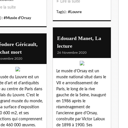
Lire la suite
re la suite
Tag(s) :
#Louvre
) :
#Musée d'Orsay
Edouard Manet, La
odore Géricault,
lecture
 chat mort
26 Novembre 2020
Novembre 2020
Le musée d’Orsay est un
usée du Louvre est un
musée national situé dans le
e d'art et d'antiquités
VII e arrondissement de
é au centre de Paris dans
Paris, le long de la rive
alais du Louvre. C'est le
gauche de la Seine, inauguré
 grand musée du monde,
en 1986 après le
sa surface d'exposition
réaménagement de
0 600 m2, et ses
l'ancienne gare d'Orsay,
ections qui comprennent
construite par Victor Laloux
 de 460 000 œuvres.
de 1898 à 1900. Ses