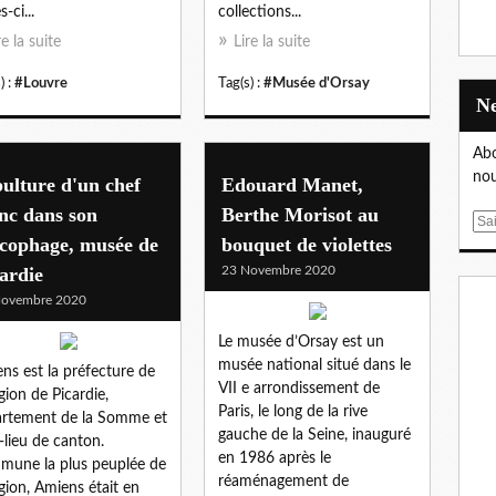
s-ci...
collections...
re la suite
Lire la suite
) :
#Louvre
Tag(s) :
#Musée d'Orsay
Abo
nou
ulture d'un chef
Edouard Manet,
nc dans son
Berthe Morisot au
E
rcophage, musée de
bouquet de violettes
m
a
ardie
23 Novembre 2020
i
Novembre 2020
l
Le musée d’Orsay est un
musée national situé dans le
ns est la préfecture de
VII e arrondissement de
égion de Picardie,
Paris, le long de la rive
rtement de la Somme et
gauche de la Seine, inauguré
-lieu de canton.
en 1986 après le
une la plus peuplée de
réaménagement de
égion, Amiens était en