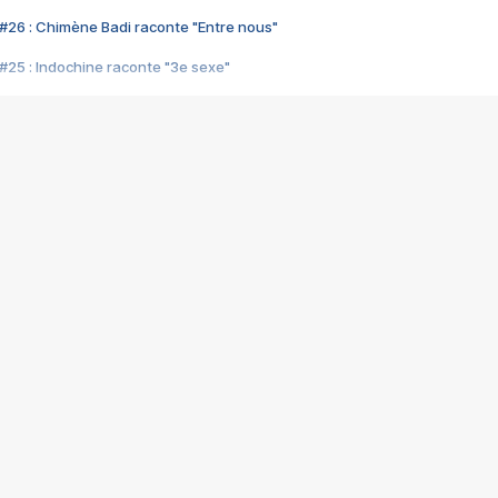
#26 : Chimène Badi raconte "Entre nous"
#25 : Indochine raconte "3e sexe"
#24 : Zaho raconte "C'est chelou"
#23 : Patrick Bruel raconte "Au café des délices"
#22 : Kyo raconte "Le chemin"
#21 : Nolwenn Leroy raconte "Cassé"
#20 : Patrick Hernandez raconte "Born to be alive"
#19 : Lorie raconte "Près de moi"
#18 : Michael Jones raconte "A nos actes manqués" (avec Jean-Jacque
#17 : Khaled raconte "Aïcha"
#16 : Corneille raconte "Parce qu'on vient de loin"
#15 : Indochine raconte "L'aventurier"