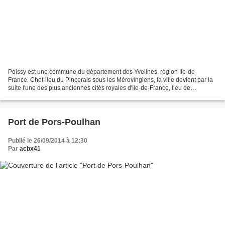
Poissy est une commune du département des Yvelines, région Ile-de-
France. Chef-lieu du Pincerais sous les Mérovingiens, la ville devient par la
suite l'une des plus anciennes cités royales d'Ile-de-France, lieu de
naissance des rois Louis IX et Philippe...
Port de Pors-Poulhan
Publié le 26/09/2014 à 12:30
Par
acbx41