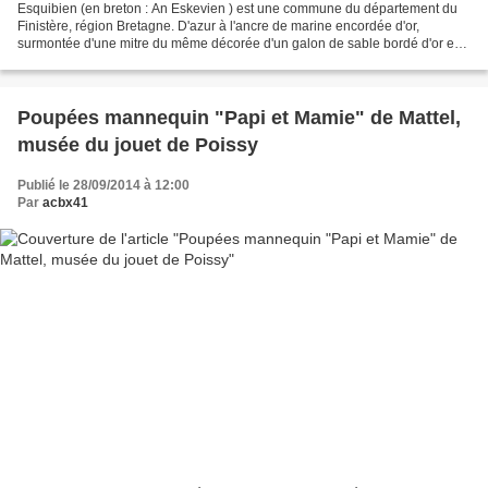
Esquibien (en breton : An Eskevien ) est une commune du département du
Finistère, région Bretagne. D'azur à l'ancre de marine encordée d'or,
surmontée d'une mitre du même décorée d'un galon de sable bordé d'or en
pairle renversé, dont les fanons aussi...
Poupées mannequin "Papi et Mamie" de Mattel,
musée du jouet de Poissy
Publié le 28/09/2014 à 12:00
Par
acbx41