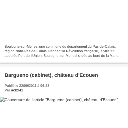
Boulogne-sur-Mer est une commune du département du Pas-de-Calais,
région Nord-Pas-de-Calais. Pendant la Révolution française, la ville fut
appelée Port-de-l'Union. Boulogne-sur-Mer est située au bord de la Manche,
à l'embouchure de la Liane, sur la côte...
Bargueno (cabinet), château d'Ecouen
Publié le 22/09/2011 à 06:23
Par
acbx41