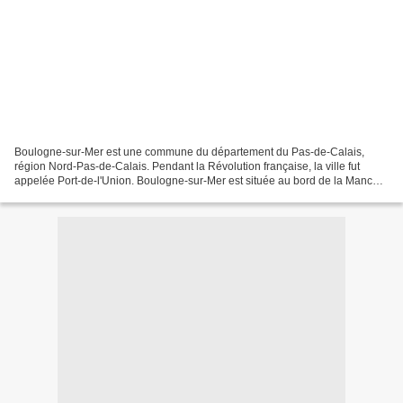
Boulogne-sur-Mer est une commune du département du Pas-de-Calais,
région Nord-Pas-de-Calais. Pendant la Révolution française, la ville fut
appelée Port-de-l'Union. Boulogne-sur-Mer est située au bord de la Manche,
à l'embouchure de la Liane, sur la côte...