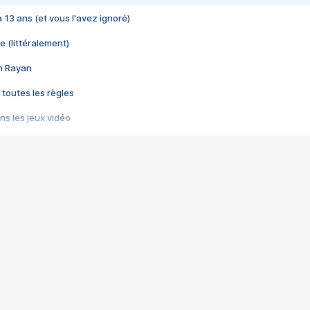
 a 13 ans (et vous l'avez ignoré)
e (littéralement)
im Rayan
 toutes les règles
s les jeux vidéo
us choquant de Rockstar ? - Le scandale BULLY
e plus moche de Steam
du RÊVE tourne au CAUCHEMAR
pendant 8 heures
it… à tort
umiliés par un jeu vidéo
ire - Final Fantasy 8