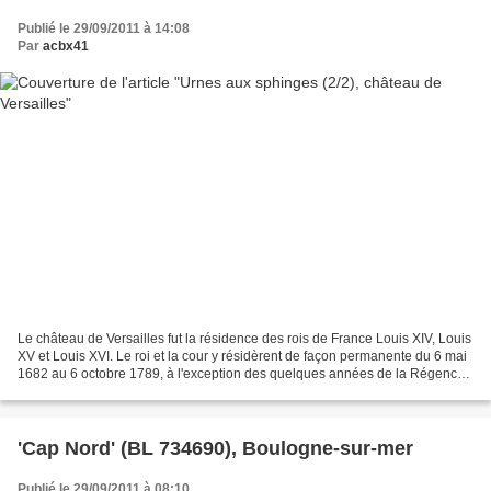
Publié le 29/09/2011 à 14:08
Par
acbx41
Le château de Versailles fut la résidence des rois de France Louis XIV, Louis
XV et Louis XVI. Le roi et la cour y résidèrent de façon permanente du 6 mai
1682 au 6 octobre 1789, à l'exception des quelques années de la Régence.
Parterre du midi Dans la...
'Cap Nord' (BL 734690), Boulogne-sur-mer
Publié le 29/09/2011 à 08:10