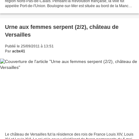
région Nord-Pas-de-Calais. Pendant la Révolution française, la ville fut
appelée Port-de-l'Union. Boulogne-sur-Mer est située au bord de la Manche,
à l'embouchure de la Liane, sur la côte...
Urne aux femmes serpent (2/2), château de
Versailles
Publié le 25/09/2011 à 13:51
Par
acbx41
Le château de Versailles fut la résidence des rois de France Louis XIV, Louis