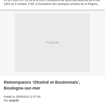
XV et Louis XVI. Le roi et la cour y résidèrent de façon permanente du 6 mai
1682 au 6 octobre 1789, à l'exception des quelques années de la Régence.
Parterre du midi
Publicité
Remorqueurs 'Obstiné et Boulonnais',
Boulogne-sur-mer
Publié le 25/09/2011 à 07:09
Par
acbx41