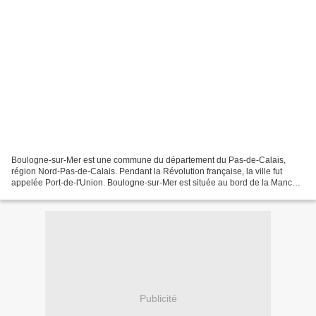
Boulogne-sur-Mer est une commune du département du Pas-de-Calais,
région Nord-Pas-de-Calais. Pendant la Révolution française, la ville fut
appelée Port-de-l'Union. Boulogne-sur-Mer est située au bord de la Manche,
à l'embouchure de la Liane, sur la côte...
Publicité