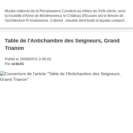
Musée national de la Renaissance Construit au milieu du XVIe siècle, sous
la houlette d'Anne de Montmorency, le Château d'Ecouen est le témoin de
l'architecture R enaissance. Cabinet , meuble dont toute la façade comporte
des tiroirs et parfois un piétement...
Table de l'Antichambre des Seigneurs, Grand
Trianon
Publié le 28/08/2011 à 06:02
Par
acbx41