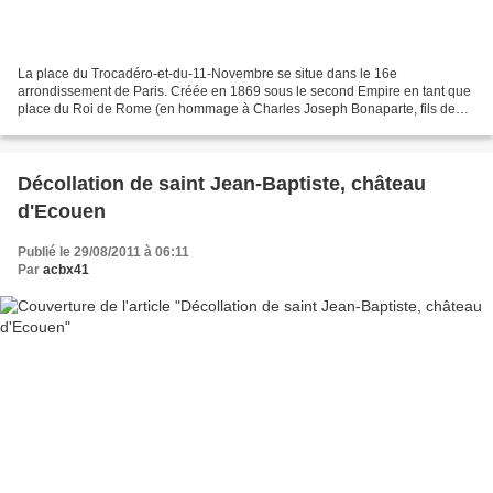
La place du Trocadéro-et-du-11-Novembre se situe dans le 16e
arrondissement de Paris. Créée en 1869 sous le second Empire en tant que
place du Roi de Rome (en hommage à Charles Joseph Bonaparte, fils de
Napoléon Ier ), elle prit le nom de Trocadéro en...
Décollation de saint Jean-Baptiste, château
d'Ecouen
Publié le 29/08/2011 à 06:11
Par
acbx41