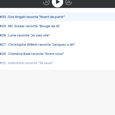
#30 : Eve Angeli raconte "Avant de partir"
#29 : MC Solaar raconte "Bouge de là"
28 : Lorie raconte "Je vais vite"
#27 : Christophe Willem raconte "Jacques a dit"
#26 : Chimène Badi raconte "Entre nous"
#25 : Indochine raconte "3e sexe"
#24 : Zaho raconte "C'est chelou"
#23 : Patrick Bruel raconte "Au café des délices"
#22 : Kyo raconte "Le chemin"
#21 : Nolwenn Leroy raconte "Cassé"
#20 : Patrick Hernandez raconte "Born to be alive"