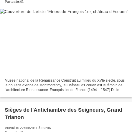
Par
acbx41
Musée national de la Renaissance Construit au milieu du XVIe siècle, sous
la houlette d'Anne de Montmorency, le Château d'Ecouen est le témoin de
l'architecture R enaissance. François I er de France (1494 – 1547) Dit le
Père et Restaurateur des Lettres,...
Sièges de l'Antichambre des Seigneurs, Grand
Trianon
Publié le 27/08/2011 à 09:06