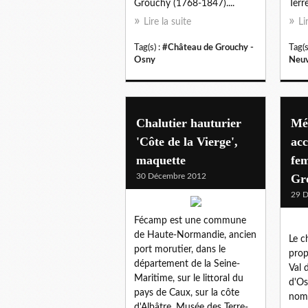
Grouchy (1768-1847)....
Terr
Lire la suite
Li
Tag(s) :
#Château de Grouchy -
Tag(s
Osny
Neuv
Chalutier hauturier
Mé
'Côte de la Vierge',
acc
maquette
fe
30 Décembre 2012
Gr
29 
Fécamp est une commune
de Haute-Normandie, ancien
Le c
port morutier, dans le
prop
département de la Seine-
Val d
Maritime, sur le littoral du
d'Os
pays de Caux, sur la côte
nom 
d'Albâtre. Musée des Terre-