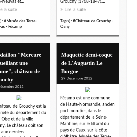
e-Neuvas et...
Grouchy (1768-1847)....
re la suite
Lire la suite
) :
#Musée des Terre-
Tag(s) :
#Château de Grouchy -
as - Fécamp
Osny
daillon "Mercure
Maquette demi-coque
ueillant une
de L'Augustin Le
mme", château de
Borgne
ouchy
29 Décembre 2012
Décembre 2012
Fécamp est une commune
de Haute-Normandie, ancien
hâteau de Grouchy est la
port morutier, dans le
riété du département du
département de la Seine-
'Oise et de la ville
Maritime, sur le littoral du
ny. Le château doit son
pays de Caux, sur la côte
aux derniers
d'Albâtre. Musée des Terre-