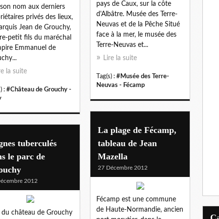
pays de Caux, sur la côte
 son nom aux derniers
d'Albâtre. Musée des Terre-
riétaires privés des lieux,
Neuvas et de la Pêche Situé
arquis Jean de Grouchy,
face à la mer, le musée des
ère-petit fils du maréchal
Terre-Neuvas et...
mpire Emmanuel de
chy...
Lire la suite
re la suite
Tag(s) :
#Musée des Terre-
Neuvas - Fécamp
) :
#Château de Grouchy -
y
La plage de Fécamp,
nes tuberculés
tableau de Jean
s le parc de
Mazella
ouchy
27 Décembre 2012
Décembre 2012
Fécamp est une commune
de Haute-Normandie, ancien
 du château de Grouchy