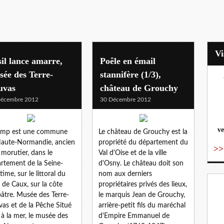
il lance amarre,
Poêle en émail
ée des Terre-
stannifère (1/3),
uvas
château de Grouchy
vo
Décembre 2012
30 Décembre 2012
ve
amp est une commune
Le château de Grouchy est la
aute-Normandie, ancien
propriété du département du
>>
 morutier, dans le
Val d'Oise et de la ville
rtement de la Seine-
d'Osny. Le château doit son
time, sur le littoral du
nom aux derniers
 de Caux, sur la côte
propriétaires privés des lieux,
bâtre. Musée des Terre-
le marquis Jean de Grouchy,
as et de la Pêche Situé
arrière-petit fils du maréchal
 à la mer, le musée des
d'Empire Emmanuel de