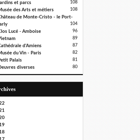
108
ardins et parcs
108
usée des Arts et métiers
hâteau de Monte-Cristo - le Port-
104
rly
96
los Lucé - Amboise
89
Vietnam
87
athédrale d'Amiens
82
usée du Vin - Paris
81
etit Palais
80
euvres diverses
Archives
22
21
20
19
18
17