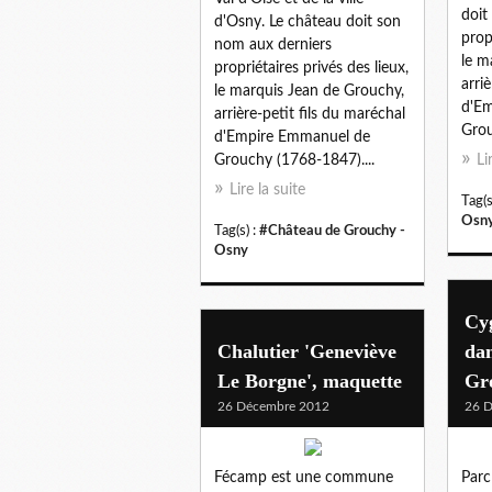
doit
d'Osny. Le château doit son
prop
nom aux derniers
le m
propriétaires privés des lieux,
arri
le marquis Jean de Grouchy,
d'E
arrière-petit fils du maréchal
Grou
d'Empire Emmanuel de
Grouchy (1768-1847)....
Li
Lire la suite
Tag(s
Osn
Tag(s) :
#Château de Grouchy -
Osny
Cyg
Chalutier 'Geneviève
dan
Le Borgne', maquette
Gr
26 Décembre 2012
26 
Fécamp est une commune
Parc