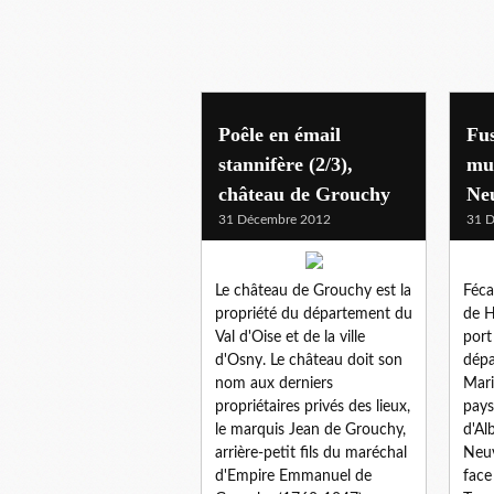
Poêle en émail
Fus
stannifère (2/3),
mus
château de Grouchy
Ne
31 Décembre 2012
31 
Le château de Grouchy est la
Féc
propriété du département du
de H
Val d'Oise et de la ville
port
d'Osny. Le château doit son
dépa
nom aux derniers
Mari
propriétaires privés des lieux,
pays
le marquis Jean de Grouchy,
d'Al
arrière-petit fils du maréchal
Neuv
d'Empire Emmanuel de
face