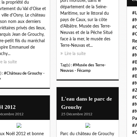
port morutier, dans le
t la propriété du
département de la Seine-
rtement du Val d'Oise et
#L
Maritime, sur le littoral du
a ville d'Osny. Le château
pays de Caux, sur la côte
#M
 son nom aux derniers
d'Albâtre. Musée des Terre-
#C
riétaires privés des lieux,
Neuvas et de la Pêche Situé
#C
arquis Jean de Grouchy,
face à la mer, le musée des
ère-petit fils du maréchal
Re
Terre-Neuvas et...
mpire Emmanuel de
#C
chy...
Lire la suite
#M
re la suite
#B
Tag(s) :
#Musée des Terre-
#M
Neuvas - Fécamp
) :
#Château de Grouchy -
#B
y
#M
#Z
#C
L'eau dans le parc de
#M
ël 2012
Grouchy
#M
Décembre 2012
25 Décembre 2012
Pa
#
#C
ux Noël 2012 et bonne
Parc du château de Grouchy