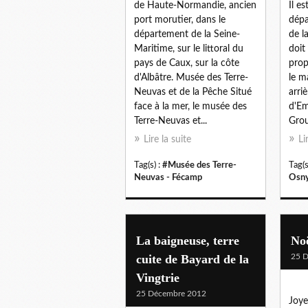
de Haute-Normandie, ancien
Il es
port morutier, dans le
dépa
département de la Seine-
de l
Maritime, sur le littoral du
doit
pays de Caux, sur la côte
prop
d'Albâtre. Musée des Terre-
le m
Neuvas et de la Pêche Situé
arri
face à la mer, le musée des
d'E
Terre-Neuvas et...
Grou
Lire la suite
Li
Tag(s) :
#Musée des Terre-
Tag(s
Neuvas - Fécamp
Osn
La baigneuse, terre
No
cuite de Bayard de la
25 
Vingtrie
25 Décembre 2012
Joye