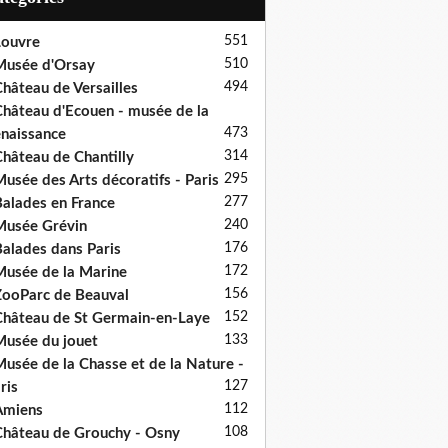
551
ouvre
510
usée d'Orsay
494
hâteau de Versailles
hâteau d'Ecouen - musée de la
473
naissance
314
hâteau de Chantilly
295
usée des Arts décoratifs - Paris
277
alades en France
240
usée Grévin
176
alades dans Paris
172
usée de la Marine
156
ooParc de Beauval
152
hâteau de St Germain-en-Laye
133
usée du jouet
usée de la Chasse et de la Nature -
127
ris
112
Amiens
108
hâteau de Grouchy - Osny