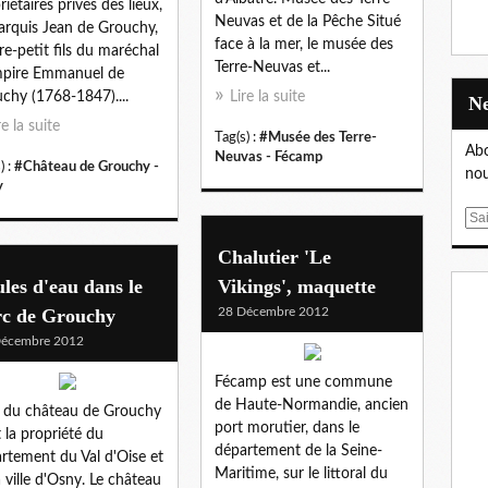
riétaires privés des lieux,
Neuvas et de la Pêche Situé
arquis Jean de Grouchy,
face à la mer, le musée des
ère-petit fils du maréchal
Terre-Neuvas et...
mpire Emmanuel de
chy (1768-1847)....
Lire la suite
re la suite
Tag(s) :
#Musée des Terre-
Abo
Neuvas - Fécamp
) :
#Château de Grouchy -
nou
y
E
m
Chalutier 'Le
a
les d'eau dans le
Vikings', maquette
i
l
rc de Grouchy
28 Décembre 2012
Décembre 2012
Fécamp est une commune
de Haute-Normandie, ancien
 du château de Grouchy
port morutier, dans le
t la propriété du
département de la Seine-
rtement du Val d'Oise et
Maritime, sur le littoral du
a ville d'Osny. Le château