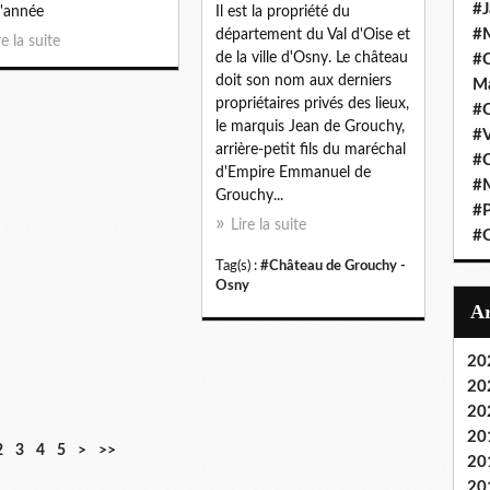
#J
d'année
Il est la propriété du
#M
département du Val d'Oise et
re la suite
de la ville d'Osny. Le château
#C
doit son nom aux derniers
Ma
propriétaires privés des lieux,
#C
le marquis Jean de Grouchy,
#
arrière-petit fils du maréchal
#C
d'Empire Emmanuel de
#M
Grouchy...
#P
Lire la suite
#O
Tag(s) :
#Château de Grouchy -
Osny
20
20
20
20
2
3
4
5
>
>>
20
20