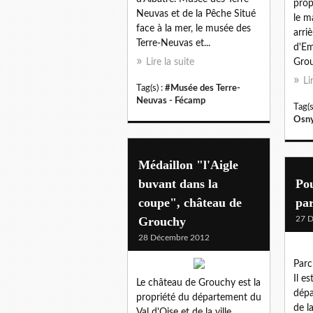
prop
Neuvas et de la Pêche Situé
le m
face à la mer, le musée des
arri
Terre-Neuvas et...
d'E
Lire la suite
Grou
Li
Tag(s) :
#Musée des Terre-
Neuvas - Fécamp
Tag(s
Osn
Médaillon "l'Aigle
buvant dans la
Pou
coupe", château de
pa
Grouchy
27 
28 Décembre 2012
Parc
Il es
Le château de Grouchy est la
dépa
propriété du département du
de l
Val d'Oise et de la ville