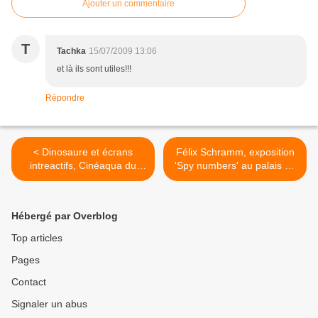
Ajouter un commentaire
T
Tachka
15/07/2009 13:06
et là ils sont utiles!!!
Répondre
< Dinosaure et écrans
Félix Schramm, exposition
intreactifs, Cinéaqua du
'Spy numbers' au palais de
Trocadéro
Tokyo >
Hébergé par Overblog
Top articles
Pages
Contact
Signaler un abus