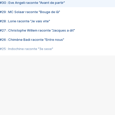
#30 : Eve Angeli raconte "Avant de partir"
#29 : MC Solaar raconte "Bouge de là"
28 : Lorie raconte "Je vais vite"
#27 : Christophe Willem raconte "Jacques a dit"
#26 : Chimène Badi raconte "Entre nous"
#25 : Indochine raconte "3e sexe"
#24 : Zaho raconte "C'est chelou"
#23 : Patrick Bruel raconte "Au café des délices"
#22 : Kyo raconte "Le chemin"
#21 : Nolwenn Leroy raconte "Cassé"
#20 : Patrick Hernandez raconte "Born to be alive"
#19 : Lorie raconte "Près de moi"
#18 : Michael Jones raconte "A nos actes manqués" (avec Jean-Jacque