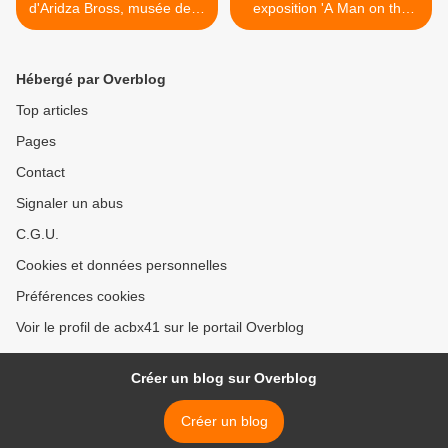
d'Aridza Bross, musée de la
exposition 'A Man on the
contrefaçon
Moon', palais de Tokyo >
Hébergé par Overblog
Top articles
Pages
Contact
Signaler un abus
C.G.U.
Cookies et données personnelles
Préférences cookies
Voir le profil de acbx41 sur le portail Overblog
Créer un blog sur Overblog
Créer un blog