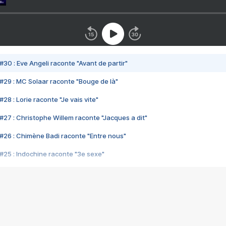
#30 : Eve Angeli raconte "Avant de partir"
#29 : MC Solaar raconte "Bouge de là"
28 : Lorie raconte "Je vais vite"
#27 : Christophe Willem raconte "Jacques a dit"
#26 : Chimène Badi raconte "Entre nous"
#25 : Indochine raconte "3e sexe"
#24 : Zaho raconte "C'est chelou"
#23 : Patrick Bruel raconte "Au café des délices"
#22 : Kyo raconte "Le chemin"