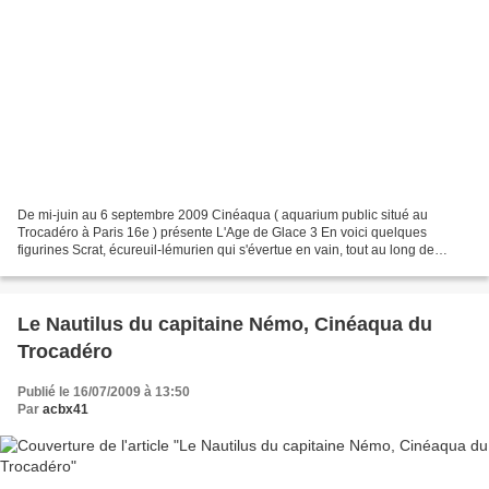
De mi-juin au 6 septembre 2009 Cinéaqua ( aquarium public situé au
Trocadéro à Paris 16e ) présente L'Age de Glace 3 En voici quelques
figurines Scrat, écureuil-lémurien qui s'évertue en vain, tout au long de
l'histoire, à enfouir sa noisette Le mammouth...
Le Nautilus du capitaine Némo, Cinéaqua du
Trocadéro
Publié le 16/07/2009 à 13:50
Par
acbx41