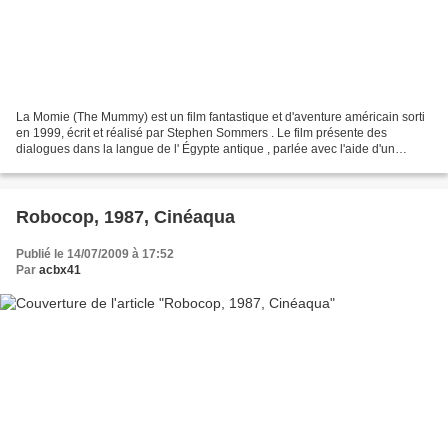
La Momie (The Mummy) est un film fantastique et d'aventure américain sorti
en 1999, écrit et réalisé par Stephen Sommers . Le film présente des
dialogues dans la langue de l' Égypte antique , parlée avec l'aide d'un
professionnel en égyptologie . C'est...
Robocop, 1987, Cinéaqua
Publié le 14/07/2009 à 17:52
Par
acbx41