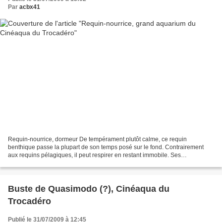
Par
acbx41
Requin-nourrice, dormeur De tempérament plutôt calme, ce requin
benthique passe la plupart de son temps posé sur le fond. Contrairement
aux requins pélagiques, il peut respirer en restant immobile. Ses
barbimmons lui permettent de repèrer ses proies enfouies...
Buste de Quasimodo (?), Cinéaqua du
Trocadéro
Publié le 31/07/2009 à 12:45