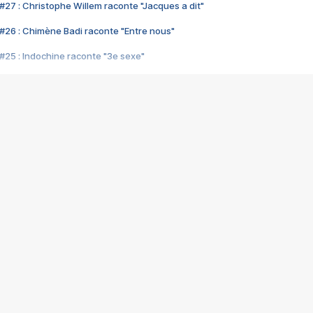
#27 : Christophe Willem raconte "Jacques a dit"
#26 : Chimène Badi raconte "Entre nous"
#25 : Indochine raconte "3e sexe"
#24 : Zaho raconte "C'est chelou"
#23 : Patrick Bruel raconte "Au café des délices"
#22 : Kyo raconte "Le chemin"
#21 : Nolwenn Leroy raconte "Cassé"
#20 : Patrick Hernandez raconte "Born to be alive"
#19 : Lorie raconte "Près de moi"
#18 : Michael Jones raconte "A nos actes manqués" (avec Jean-Jacque
#17 : Khaled raconte "Aïcha"
#16 : Corneille raconte "Parce qu'on vient de loin"
#15 : Indochine raconte "L'aventurier"