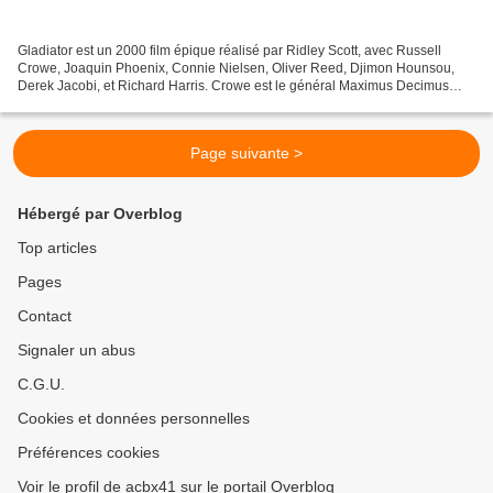
Gladiator est un 2000 film épique réalisé par Ridley Scott, avec Russell
Crowe, Joaquin Phoenix, Connie Nielsen, Oliver Reed, Djimon Hounsou,
Derek Jacobi, et Richard Harris. Crowe est le général Maximus Decimus
Meridius, favori de l'empereur Marc Aurèle,...
Page suivante >
Hébergé par Overblog
Top articles
Pages
Contact
Signaler un abus
C.G.U.
Cookies et données personnelles
Préférences cookies
Voir le profil de acbx41 sur le portail Overblog