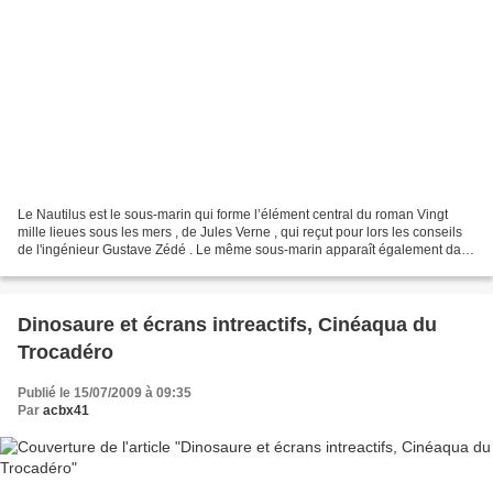
Le Nautilus est le sous-marin qui forme l’élément central du roman Vingt
mille lieues sous les mers , de Jules Verne , qui reçut pour lors les conseils
de l'ingénieur Gustave Zédé . Le même sous-marin apparaît également dans
L'Ile mystérieuse . Le Nautilus...
Dinosaure et écrans intreactifs, Cinéaqua du
Trocadéro
Publié le 15/07/2009 à 09:35
Par
acbx41