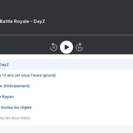
 Battle Royale - DayZ
 DayZ
 a 13 ans (et vous l'avez ignoré)
e (littéralement)
im Rayan
 toutes les règles
s les jeux vidéo
us choquant de Rockstar ? - Le scandale BULLY