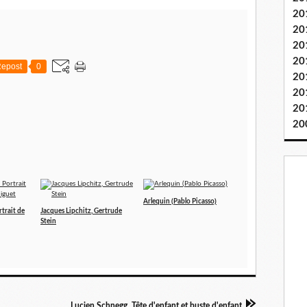
20
20
20
20
epost
0
20
20
20
20
Arlequin (Pablo Picasso)
rtrait de
Jacques Lipchitz, Gertrude
Stein
Lucien Schnegg, Tête d'enfant et buste d'enfant