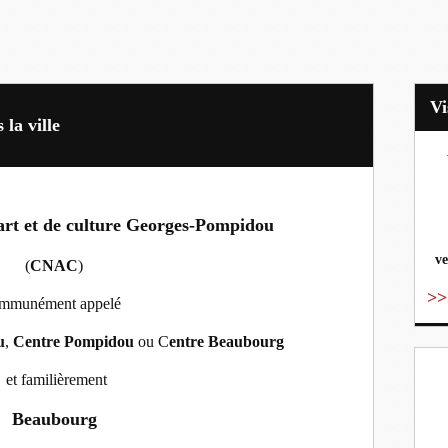
la ville
vo
’art et de culture Georges-Pompidou
ve
(
CNAC
)
>>
mmunément appelé
u
,
Centre Pompidou
ou C
entre Beaubourg
et familièrement
Beaubourg