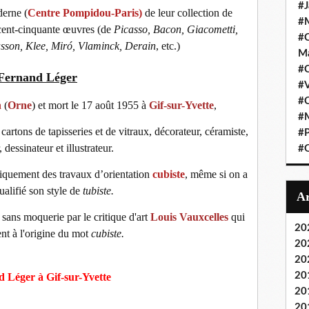
#J
derne (
Centre Pompidou-Paris
)
de leur collection de
#M
 cent-cinquante œuvres (de
Picasso, Bacon, Giacometti,
#C
sson, Klee, Miró, Vlaminck, Derain
, etc.)
Ma
#C
Fernand Léger
#
#C
n
(
Orne
) et mort le 17 août 1955 à
Gif-sur-Yvette
,
#M
 cartons de tapisseries et de vitraux, décorateur, céramiste,
#P
 dessinateur et illustrateur.
#O
bliquement des travaux d’orientation
cubiste
, même si on a
ualifié son style de
tubiste.
sans moquerie par le critique d'art
Louis Vauxcelles
qui
20
nt à l'origine du mot
cubiste.
20
20
20
 Léger à Gif-sur-Yvette
20
20