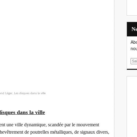
Abo
nou
E
m
a
i
l
isques dans la ville
nt une ville dynamique, scandée par le mouvement
evêtrement de poutrelles métalliques, de signaux divers,