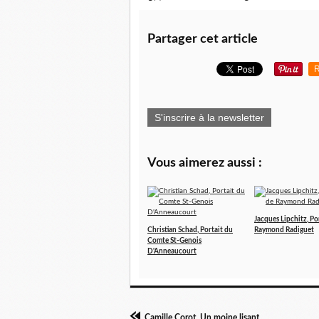
Partager cet article
R
S'inscrire à la newsletter
Vous aimerez aussi :
Jacques Lipchitz, Po
Christian Schad, Portait du
Raymond Radiguet
Comte St-Genois
D'Anneaucourt
Camille Corot, Un moine lisant