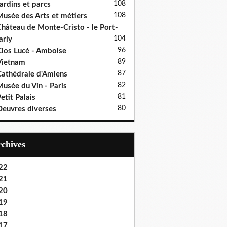
108
ardins et parcs
108
usée des Arts et métiers
hâteau de Monte-Cristo - le Port-
104
rly
96
los Lucé - Amboise
89
Vietnam
87
athédrale d'Amiens
82
usée du Vin - Paris
81
etit Palais
80
euvres diverses
Archives
22
21
20
19
18
17