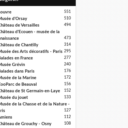
551
ouvre
510
usée d'Orsay
494
hâteau de Versailles
hâteau d'Ecouen - musée de la
473
naissance
314
hâteau de Chantilly
295
usée des Arts décoratifs - Paris
277
alades en France
240
usée Grévin
176
alades dans Paris
172
usée de la Marine
156
ooParc de Beauval
152
hâteau de St Germain-en-Laye
133
usée du jouet
usée de la Chasse et de la Nature -
127
ris
112
Amiens
108
hâteau de Grouchy - Osny