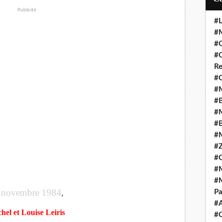
Publicité
#L
#M
#C
#C
Re
#C
#M
#B
#M
#B
#M
#Z
#C
#M
#M
novembre 1984
Pa
n
,
#
chel
et Louise Leiris
#C