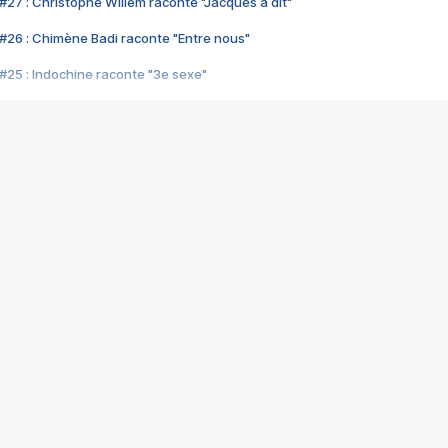
#27 : Christophe Willem raconte "Jacques a dit"
#26 : Chimène Badi raconte "Entre nous"
#25 : Indochine raconte "3e sexe"
#24 : Zaho raconte "C'est chelou"
#23 : Patrick Bruel raconte "Au café des délices"
#22 : Kyo raconte "Le chemin"
#21 : Nolwenn Leroy raconte "Cassé"
#20 : Patrick Hernandez raconte "Born to be alive"
#19 : Lorie raconte "Près de moi"
#18 : Michael Jones raconte "A nos actes manqués" (avec Jean-Jacque
#17 : Khaled raconte "Aïcha"
#16 : Corneille raconte "Parce qu'on vient de loin"
#15 : Indochine raconte "L'aventurier"