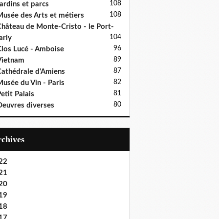
108
ardins et parcs
108
usée des Arts et métiers
hâteau de Monte-Cristo - le Port-
104
rly
96
los Lucé - Amboise
89
Vietnam
87
athédrale d'Amiens
82
usée du Vin - Paris
81
etit Palais
80
euvres diverses
Archives
22
21
20
19
18
17