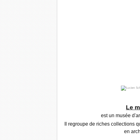
Le
m
est un
musée d'ar
Il regroupe de riches collections q
en arch