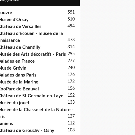
551
ouvre
510
usée d'Orsay
494
hâteau de Versailles
hâteau d'Ecouen - musée de la
473
naissance
314
hâteau de Chantilly
295
usée des Arts décoratifs - Paris
277
alades en France
240
usée Grévin
176
alades dans Paris
172
usée de la Marine
156
ooParc de Beauval
152
hâteau de St Germain-en-Laye
133
usée du jouet
usée de la Chasse et de la Nature -
127
ris
112
Amiens
108
hâteau de Grouchy - Osny