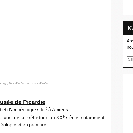
Abo
nou
E
m
a
i
l
usée de Picardie
t
et d'
archéologie
situé à
Amiens
.
e
ui vont de la Préhistoire au
XX
siècle,
notamment
éologie et en peinture.