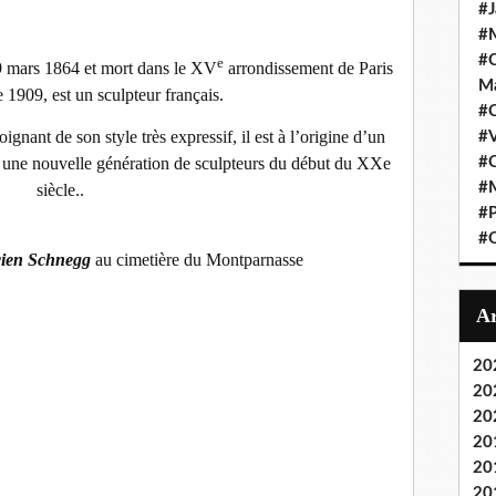
#J
#M
#C
e
9 mars 1864 et mort dans le XV
arrondissement de Paris
Ma
 1909, est un sculpteur français.
#C
loignant de son style très expressif, il est à l’origine d’un
#
i une nouvelle génération de sculpteurs du début du XXe
#C
#M
siècle..
#P
#O
ien Schnegg
au cimetière du Montparnasse
20
20
20
20
20
20