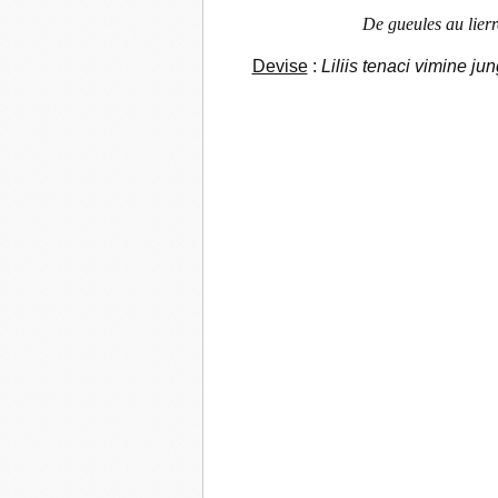
De gueules au lierr
Devise
:
Liliis tenaci vimine ju