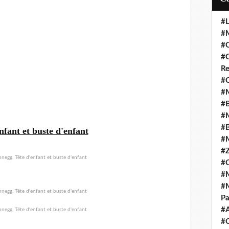
#L
#M
#C
#C
Re
#C
#M
#B
#M
#B
nfant et buste d'enfant
#M
#Z
#C
#M
#M
Pa
#
#C