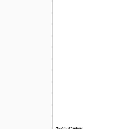
Tag(s) :
#Amiens