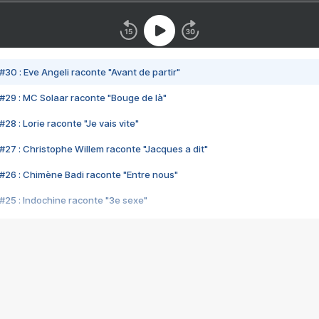
#30 : Eve Angeli raconte "Avant de partir"
#29 : MC Solaar raconte "Bouge de là"
28 : Lorie raconte "Je vais vite"
#27 : Christophe Willem raconte "Jacques a dit"
#26 : Chimène Badi raconte "Entre nous"
#25 : Indochine raconte "3e sexe"
#24 : Zaho raconte "C'est chelou"
#23 : Patrick Bruel raconte "Au café des délices"
#22 : Kyo raconte "Le chemin"
#21 : Nolwenn Leroy raconte "Cassé"