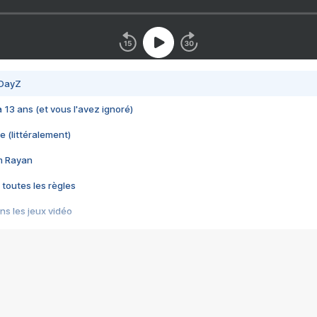
 DayZ
 a 13 ans (et vous l'avez ignoré)
e (littéralement)
im Rayan
 toutes les règles
s les jeux vidéo
us choquant de Rockstar ? - Le scandale BULLY
e plus moche de Steam
du RÊVE tourne au CAUCHEMAR
pendant 8 heures