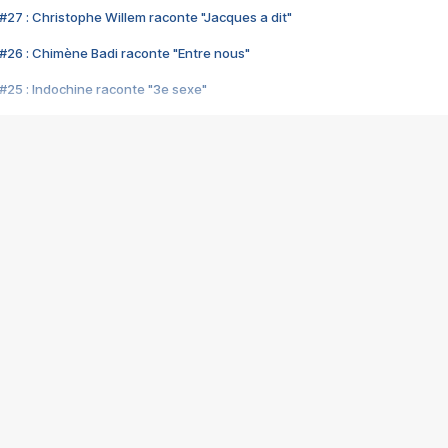
#27 : Christophe Willem raconte "Jacques a dit"
#26 : Chimène Badi raconte "Entre nous"
#25 : Indochine raconte "3e sexe"
#24 : Zaho raconte "C'est chelou"
#23 : Patrick Bruel raconte "Au café des délices"
#22 : Kyo raconte "Le chemin"
#21 : Nolwenn Leroy raconte "Cassé"
#20 : Patrick Hernandez raconte "Born to be alive"
#19 : Lorie raconte "Près de moi"
#18 : Michael Jones raconte "A nos actes manqués" (avec Jean-Jacque
#17 : Khaled raconte "Aïcha"
#16 : Corneille raconte "Parce qu'on vient de loin"