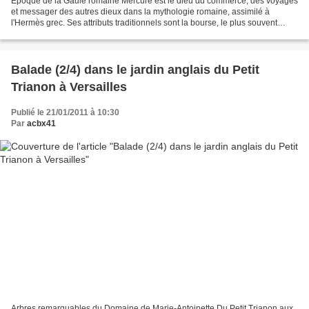
Epoque de la Gaule romaine Mercure est le dieu du commerce, des voyages
et messager des autres dieux dans la mythologie romaine, assimilé à
l'Hermès grec. Ses attributs traditionnels sont la bourse, le plus souvent
tenue à la main, le pétase, le caducée,...
Balade (2/4) dans le jardin anglais du Petit
Trianon à Versailles
Publié le 21/01/2011 à 10:30
Par
acbx41
Arbres remarquables du Domaine de Marie-Antoinette Du Petit Trianon aux