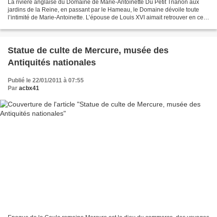
La rivière anglaise du Domaine de Marie-Antoinette Du Petit Trianon aux
jardins de la Reine, en passant par le Hameau, le Domaine dévoile toute
l’intimité de Marie-Antoinette. L’épouse de Louis XVI aimait retrouver en ces
lieux les plaisirs d’une vie...
Statue de culte de Mercure, musée des
Antiquités nationales
Publié le 22/01/2011 à 07:55
Par
acbx41