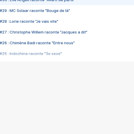
#29 : MC Solaar raconte "Bouge de là"
28 : Lorie raconte "Je vais vite"
#27 : Christophe Willem raconte "Jacques a dit"
#26 : Chimène Badi raconte "Entre nous"
#25 : Indochine raconte "3e sexe"
#24 : Zaho raconte "C'est chelou"
#23 : Patrick Bruel raconte "Au café des délices"
#22 : Kyo raconte "Le chemin"
#21 : Nolwenn Leroy raconte "Cassé"
#20 : Patrick Hernandez raconte "Born to be alive"
#19 : Lorie raconte "Près de moi"
#18 : Michael Jones raconte "A nos actes manqués" (avec Jean-Jacque