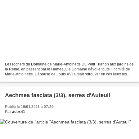
Les rochers du Domaine de Marie-Antoinette Du Petit Trianon aux jardins de
la Reine, en passant par le Hameau, le Domaine dévoile toute l’intimité de
Marie-Antoinette. L’épouse de Louis XVI aimait retrouver en ces lieux les
plaisirs d’une vie simple et...
Aechmea fasciata (3/3), serres d'Auteuil
Publié le 19/01/2011 à 07:29
Par
acbx41