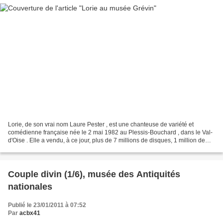
Lorie, de son vrai nom Laure Pester , est une chanteuse de variété et
comédienne française née le 2 mai 1982 au Plessis-Bouchard , dans le Val-
d'Oise . Elle a vendu, à ce jour, plus de 7 millions de disques, 1 million de
DVD et 450 000 livres. Elle a...
Couple divin (1/6), musée des Antiquités
nationales
Publié le 23/01/2011 à 07:52
Par
acbx41