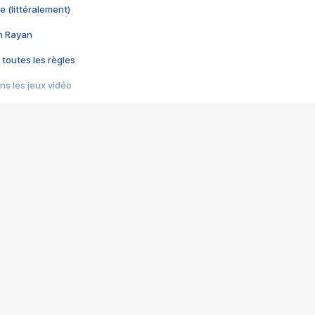
e (littéralement)
im Rayan
 toutes les règles
s les jeux vidéo
us choquant de Rockstar ? - Le scandale BULLY
e plus moche de Steam
du RÊVE tourne au CAUCHEMAR
pendant 8 heures
it… à tort
umiliés par un jeu vidéo
ire - Final Fantasy 8
ti un empire - Age of Empires
story DOFUS