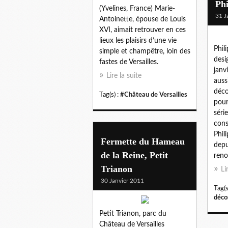
Phi
(Yvelines, France) Marie-
31 J
Antoinette, épouse de Louis
XVI, aimait retrouver en ces
lieux les plaisirs d’une vie
Phil
simple et champêtre, loin des
desi
fastes de Versailles.
janv
Lire la suite
auss
déco
Tag(s) :
#Château de Versailles
pour
séri
con
Phil
Fermette du Hameau
depu
de la Reine, Petit
reno
Trianon
Li
30 Janvier 2011
Tag(s
décor
Petit Trianon, parc du
Château de Versailles