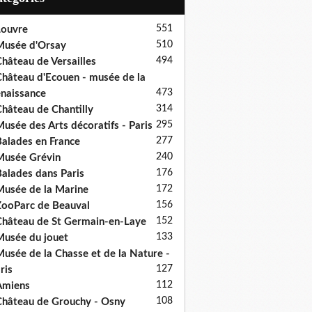
551
ouvre
510
usée d'Orsay
494
hâteau de Versailles
hâteau d'Ecouen - musée de la
473
naissance
314
hâteau de Chantilly
295
usée des Arts décoratifs - Paris
277
alades en France
240
usée Grévin
176
alades dans Paris
172
usée de la Marine
156
ooParc de Beauval
152
hâteau de St Germain-en-Laye
133
usée du jouet
usée de la Chasse et de la Nature -
127
ris
112
Amiens
108
hâteau de Grouchy - Osny