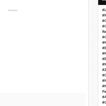
#L
Publicité
#M
#C
#C
Re
#C
#M
#B
#M
#B
#M
#Z
#C
#M
#M
Pa
#
#C