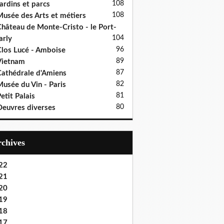
108
ardins et parcs
108
usée des Arts et métiers
hâteau de Monte-Cristo - le Port-
104
rly
96
los Lucé - Amboise
89
Vietnam
87
athédrale d'Amiens
82
usée du Vin - Paris
81
etit Palais
80
euvres diverses
Archives
22
21
20
19
18
17