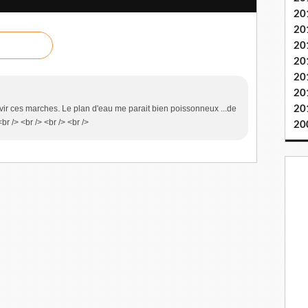
20
20
20
20
20
20
20
avir ces marches. Le plan d'eau me parait bien poissonneux ...de
br /> <br /> <br /> <br />
20