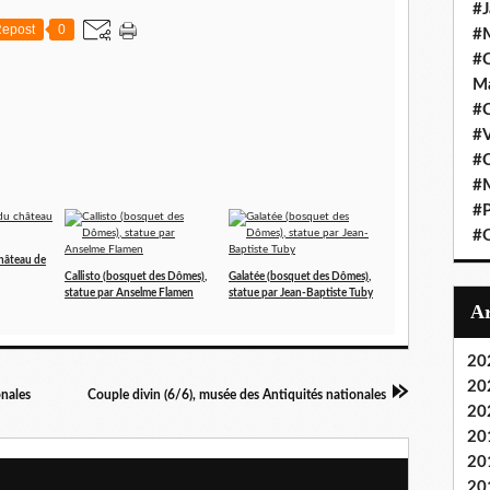
#J
epost
0
#M
#C
Ma
#C
#
#C
#M
#P
#O
château de
Callisto (bosquet des Dômes),
Galatée (bosquet des Dômes),
statue par Anselme Flamen
statue par Jean-Baptiste Tuby
20
20
onales
Couple divin (6/6), musée des Antiquités nationales
20
20
20
20