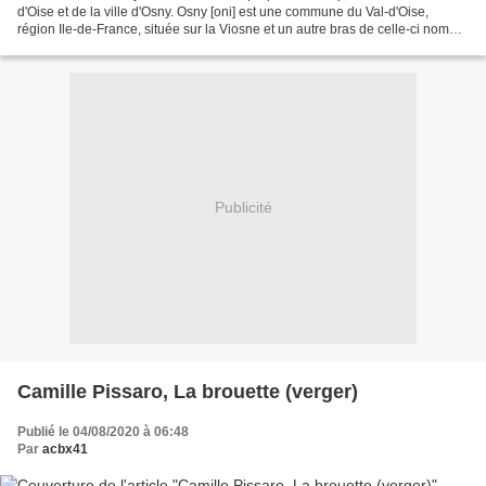
d'Oise et de la ville d'Osny. Osny [oni] est une commune du Val-d'Oise,
région Ile-de-France, située sur la Viosne et un autre bras de celle-ci nommé
la Couleuvre. Blason de Osny D'azur...
Publicité
Camille Pissaro, La brouette (verger)
Publié le 04/08/2020 à 06:48
Par
acbx41