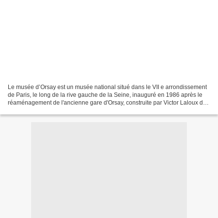
Le musée d’Orsay est un musée national situé dans le VII e arrondissement
de Paris, le long de la rive gauche de la Seine, inauguré en 1986 après le
réaménagement de l'ancienne gare d'Orsay, construite par Victor Laloux de
1898 à 1900. Ses collections...