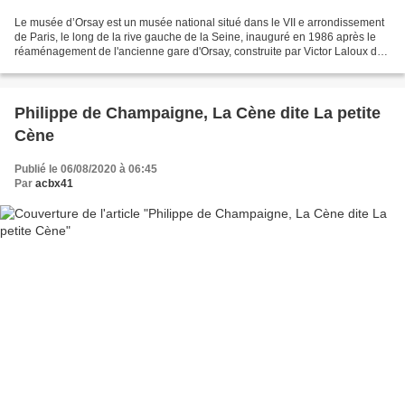
Le musée d’Orsay est un musée national situé dans le VII e arrondissement
de Paris, le long de la rive gauche de la Seine, inauguré en 1986 après le
réaménagement de l'ancienne gare d'Orsay, construite par Victor Laloux de
1898 à 1900. Ses collections...
Philippe de Champaigne, La Cène dite La petite
Cène
Publié le 06/08/2020 à 06:45
Par
acbx41