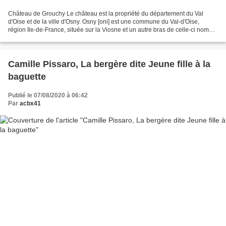
Château de Grouchy Le château est la propriété du département du Val
d'Oise et de la ville d'Osny. Osny [oni] est une commune du Val-d'Oise,
région Ile-de-France, située sur la Viosne et un autre bras de celle-ci nommé
la Couleuvre. Blason de Osny D'azur...
Camille Pissaro, La bergère dite Jeune fille à la
baguette
Publié le 07/08/2020 à 06:42
Par
acbx41