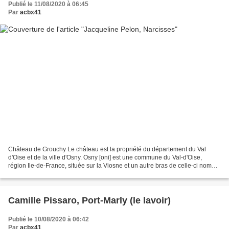
Publié le 11/08/2020 à 06:45
Par
acbx41
Château de Grouchy Le château est la propriété du département du Val
d'Oise et de la ville d'Osny. Osny [oni] est une commune du Val-d'Oise,
région Ile-de-France, située sur la Viosne et un autre bras de celle-ci nommé
la Couleuvre. Blason de Osny D'azur...
Camille Pissaro, Port-Marly (le lavoir)
Publié le 10/08/2020 à 06:42
Par
acbx41