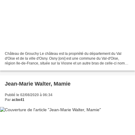
Château de Grouchy Le château est la propriété du département du Val
d'Oise et de la ville d'Osny. Osny [oni] est une commune du Val-d'Oise,
région Ile-de-France, située sur la Viosne et un autre bras de celle-ci nommé
la Couleuvre. Blason de Osny D'azur...
Jean-Marie Walter, Mamie
Publié le 02/08/2020 à 06:34
Par
acbx41