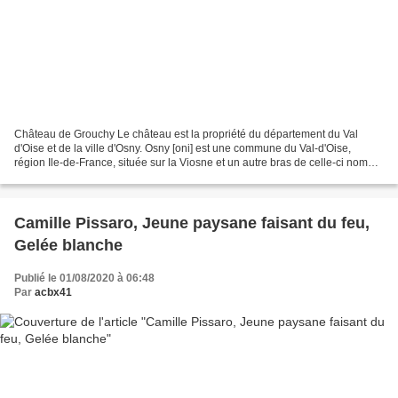
Château de Grouchy Le château est la propriété du département du Val
d'Oise et de la ville d'Osny. Osny [oni] est une commune du Val-d'Oise,
région Ile-de-France, située sur la Viosne et un autre bras de celle-ci nommé
la Couleuvre. Blason de Osny D'azur...
Camille Pissaro, Jeune paysane faisant du feu,
Gelée blanche
Publié le 01/08/2020 à 06:48
Par
acbx41