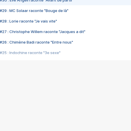
#30 : Eve Angeli raconte "Avant de partir"
#29 : MC Solaar raconte "Bouge de là"
28 : Lorie raconte "Je vais vite"
#27 : Christophe Willem raconte "Jacques a dit"
#26 : Chimène Badi raconte "Entre nous"
#25 : Indochine raconte "3e sexe"
#24 : Zaho raconte "C'est chelou"
#23 : Patrick Bruel raconte "Au café des délices"
#22 : Kyo raconte "Le chemin"
#21 : Nolwenn Leroy raconte "Cassé"
#20 : Patrick Hernandez raconte "Born to be alive"
#19 : Lorie raconte "Près de moi"
#18 : Michael Jones raconte "A nos actes manqués" (avec Jean-Jacque