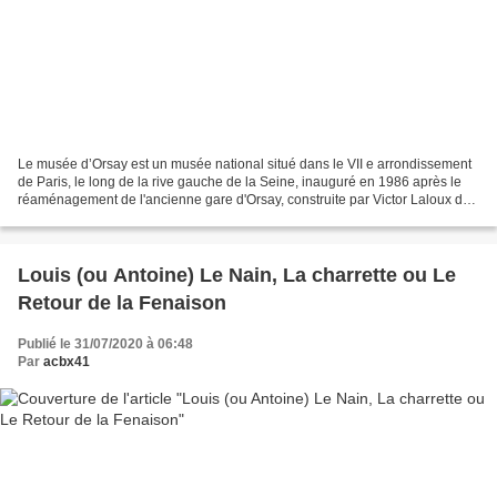
Le musée d’Orsay est un musée national situé dans le VII e arrondissement
de Paris, le long de la rive gauche de la Seine, inauguré en 1986 après le
réaménagement de l'ancienne gare d'Orsay, construite par Victor Laloux de
1898 à 1900. Ses collections...
Louis (ou Antoine) Le Nain, La charrette ou Le
Retour de la Fenaison
Publié le 31/07/2020 à 06:48
Par
acbx41