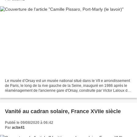
Le musée d’Orsay est un musée national situé dans le VII e arrondissement
de Paris, le long de la rive gauche de la Seine, inauguré en 1986 après le
réaménagement de l'ancienne gare d'Orsay, construite par Victor Laloux de
1898 à 1900. Ses collections...
Vanité au cadran solaire, France XVIIe siècle
Publié le 09/08/2020 à 06:42
Par
acbx41