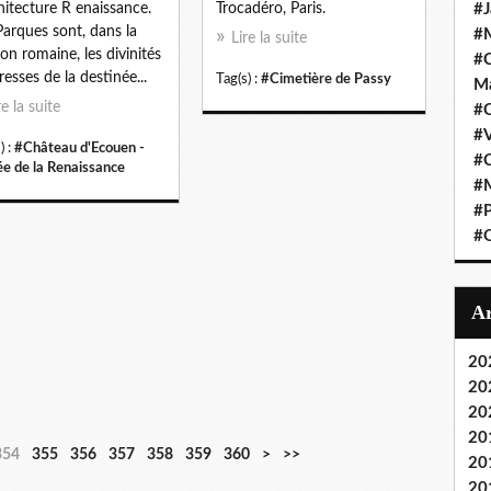
chitecture R enaissance.
Trocadéro, Paris.
#J
Parques sont, dans la
#M
Lire la suite
gion romaine, les divinités
#C
resses de la destinée...
Tag(s) :
#Cimetière de Passy
Ma
re la suite
#C
#
) :
#Château d'Ecouen -
#C
e de la Renaissance
#M
#P
#O
20
20
20
20
3
3
3
4
5
354
355
356
357
358
359
360
>
>>
20
7
8
9
0
0
20