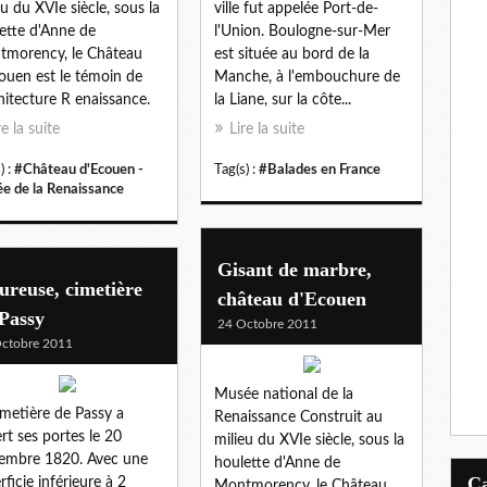
eu du XVIe siècle, sous la
ville fut appelée Port-de-
ette d'Anne de
l'Union. Boulogne-sur-Mer
morency, le Château
est située au bord de la
ouen est le témoin de
Manche, à l'embouchure de
chitecture R enaissance.
la Liane, sur la côte...
re la suite
Lire la suite
) :
#Château d'Ecouen -
Tag(s) :
#Balades en France
e de la Renaissance
Gisant de marbre,
ureuse, cimetière
château d'Ecouen
Passy
24 Octobre 2011
ctobre 2011
Musée national de la
imetière de Passy a
Renaissance Construit au
rt ses portes le 20
milieu du XVIe siècle, sous la
embre 1820. Avec une
houlette d'Anne de
rficie inférieure à 2
Montmorency, le Château