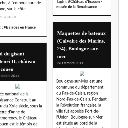
Tag(s) :
#Château d'Ecouen -
he, à l'embouchure de
musée de la Renaissance
ane, sur la côte...
re la suite
) :
#Balades en France
Maquettes de bateaux
(Calvaire des Marins,
2/4), Boulogne-sur-
d du gisant
mer
enri II, château
26 Octobre 2011
Ecouen
ctobre 2011
Boulogne-sur-Mer est une
commune du département
du Pas-de-Calais, région
e national de la
Nord-Pas-de-Calais. Pendant
issance Construit au
la Révolution française, la
eu du XVIe siècle, sous la
ville fut appelée Port-de-
ette d'Anne de
l'Union. Boulogne-sur-Mer
morency, le Château
est située au bord de la
ouen est le témoin de