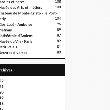
108
ardins et parcs
108
usée des Arts et métiers
hâteau de Monte-Cristo - le Port-
104
rly
96
los Lucé - Amboise
89
Vietnam
87
athédrale d'Amiens
82
usée du Vin - Paris
81
etit Palais
80
euvres diverses
Archives
22
21
20
19
18
17