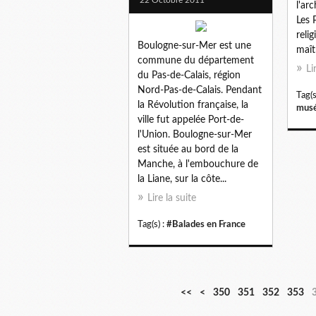
l'ar
Les 
reli
Boulogne-sur-Mer est une
maît
commune du département
Li
du Pas-de-Calais, région
Nord-Pas-de-Calais. Pendant
Tag(s
la Révolution française, la
musé
ville fut appelée Port-de-
l'Union. Boulogne-sur-Mer
est située au bord de la
Manche, à l'embouchure de
la Liane, sur la côte...
Lire la suite
Tag(s) :
#Balades en France
3
3
3
3
3
<<
<
350
351
352
353
0
1
2
3
4