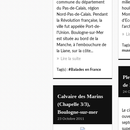
commune du département
mili
du Pas-de-Calais, région
houl
Nord-Pas-de-Calais. Pendant
Mont
la Révolution française, la
d'Ec
ville fut appelée Port-de-
l'ar
l'Union. Boulogne-sur-Mer
Li
est située au bord de la
Manche, à l'embouchure de
Tag(s
musé
la Liane, sur la côte...
Lire la suite
Tag(s) :
#Balades en France
Ple
de 
24 O
Calvaire des Marins
(Chapelle 3/3),
Le c
Boulogne-sur-mer
ouve
23 Octobre 2011
sept
supe