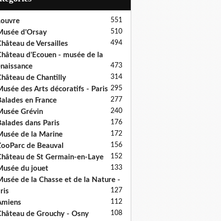
551
ouvre
510
usée d'Orsay
494
hâteau de Versailles
hâteau d'Ecouen - musée de la
473
naissance
314
hâteau de Chantilly
295
usée des Arts décoratifs - Paris
277
alades en France
240
usée Grévin
176
alades dans Paris
172
usée de la Marine
156
ooParc de Beauval
152
hâteau de St Germain-en-Laye
133
usée du jouet
usée de la Chasse et de la Nature -
127
ris
112
Amiens
108
hâteau de Grouchy - Osny