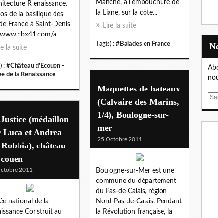
Manche, à l'embouchure de
chitecture R enaissance.
la Liane, sur la côte...
os de la basilique des
 de France à Saint-Denis
Lire la suite
www.cbx41.com/a...
Tag(s) :
#Balades en France
re la suite
) :
#Château d'Ecouen -
Abo
e de la Renaissance
nou
Maquettes de bateaux
E
(Calvaire des Marins,
m
1/4), Boulogne-sur-
Justice (médaillon
a
mer
i
r Luca et Andrea
l
25 Octobre 2011
 Robbia), château
Ecouen
ctobre 2011
Boulogne-sur-Mer est une
commune du département
du Pas-de-Calais, région
e national de la
Nord-Pas-de-Calais. Pendant
issance Construit au
la Révolution française, la