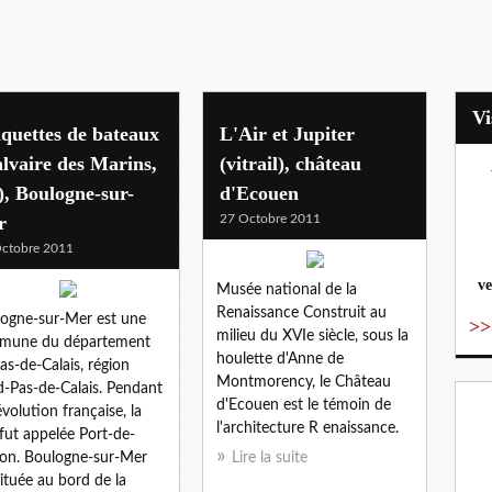
quettes de bateaux
L'Air et Jupiter
lvaire des Marins,
(vitrail), château
), Boulogne-sur-
d'Ecouen
vo
r
27 Octobre 2011
ctobre 2011
ve
Musée national de la
Renaissance Construit au
ogne-sur-Mer est une
>>
milieu du XVIe siècle, sous la
mune du département
houlette d'Anne de
as-de-Calais, région
Montmorency, le Château
-Pas-de-Calais. Pendant
d'Ecouen est le témoin de
évolution française, la
l'architecture R enaissance.
e fut appelée Port-de-
ion. Boulogne-sur-Mer
Lire la suite
située au bord de la