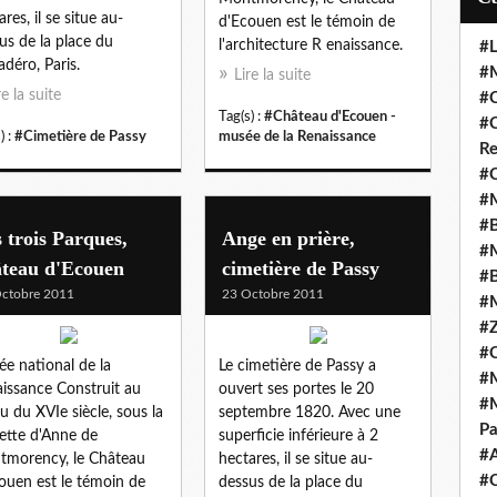
res, il se situe au-
d'Ecouen est le témoin de
us de la place du
l'architecture R enaissance.
#L
adéro, Paris.
#M
Lire la suite
re la suite
#C
Tag(s) :
#Château d'Ecouen -
#C
) :
#Cimetière de Passy
musée de la Renaissance
Re
#C
#M
#B
 trois Parques,
Ange en prière,
#M
âteau d'Ecouen
cimetière de Passy
#B
ctobre 2011
23 Octobre 2011
#M
#Z
#C
e national de la
Le cimetière de Passy a
#M
issance Construit au
ouvert ses portes le 20
#M
eu du XVIe siècle, sous la
septembre 1820. Avec une
Pa
ette d'Anne de
superficie inférieure à 2
#
morency, le Château
hectares, il se situe au-
#C
ouen est le témoin de
dessus de la place du