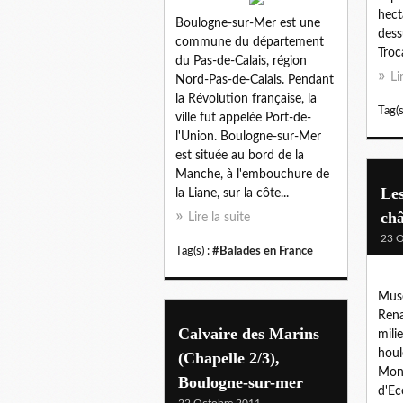
hecta
Boulogne-sur-Mer est une
dess
commune du département
Troc
du Pas-de-Calais, région
Li
Nord-Pas-de-Calais. Pendant
la Révolution française, la
Tag(s
ville fut appelée Port-de-
l'Union. Boulogne-sur-Mer
est située au bord de la
Manche, à l'embouchure de
Les
la Liane, sur la côte...
ch
Lire la suite
23 O
Tag(s) :
#Balades en France
Musé
Rena
Calvaire des Marins
mili
houl
(Chapelle 2/3),
Mont
Boulogne-sur-mer
d'Ec
22 Octobre 2011