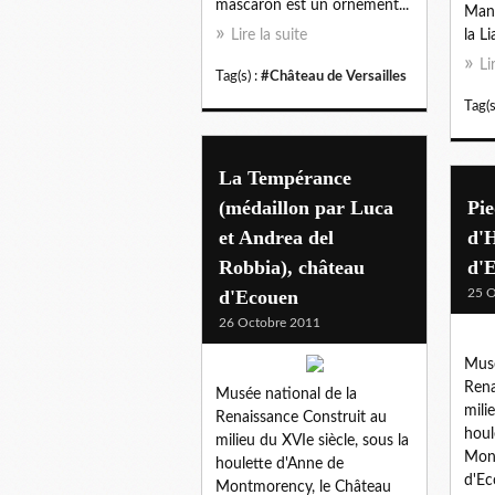
mascaron est un ornement...
Manc
Lire la suite
la Li
Li
Tag(s) :
#Château de Versailles
Tag(s
La Tempérance
(médaillon par Luca
Pie
et Andrea del
d'H
Robbia), château
d'
d'Ecouen
25 O
26 Octobre 2011
Musé
Rena
Musée national de la
mili
Renaissance Construit au
houl
milieu du XVIe siècle, sous la
Mont
houlette d'Anne de
d'Ec
Montmorency, le Château