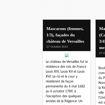
Mascarons (femmes,
Ma
1/3), façades du
(Ca
château de Versailles
3/4
27 Octobre 2011
me
27 O
Le château de Versailles fut la
résidence des rois de France
Boul
Louis XIV, Louis XV et Louis
com
XVI. Le roi et la cour y
du P
résidèrent de façon
Nord
permanente du 6 mai 1682
la R
au 6 octobre 1789, à
vill
l'exception des quelques
l'Un
années de la Régence. Un
est 