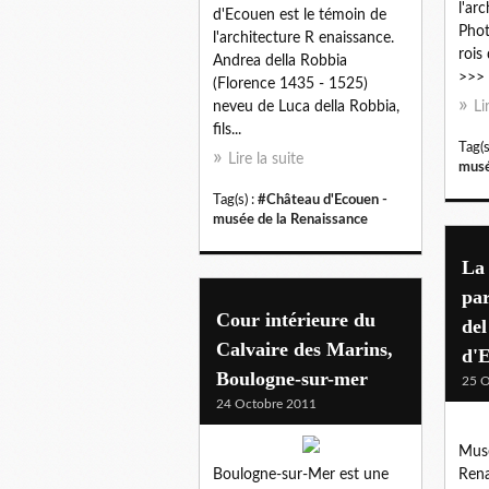
l'ar
d'Ecouen est le témoin de
Phot
l'architecture R enaissance.
rois
Andrea della Robbia
>>> 
(Florence 1435 - 1525)
neveu de Luca della Robbia,
Li
fils...
Tag(s
Lire la suite
musé
Tag(s) :
#Château d'Ecouen -
musée de la Renaissance
La 
pa
Cour intérieure du
del
Calvaire des Marins,
d'
Boulogne-sur-mer
25 O
24 Octobre 2011
Musé
Boulogne-sur-Mer est une
Rena