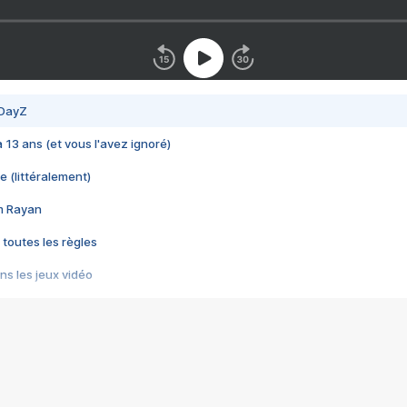
 DayZ
 a 13 ans (et vous l'avez ignoré)
e (littéralement)
im Rayan
 toutes les règles
s les jeux vidéo
us choquant de Rockstar ? - Le scandale BULLY
e plus moche de Steam
du RÊVE tourne au CAUCHEMAR
pendant 8 heures