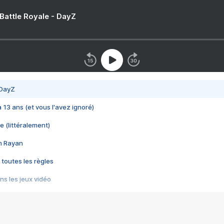
 Battle Royale - DayZ
 DayZ
 a 13 ans (et vous l'avez ignoré)
e (littéralement)
im Rayan
 toutes les règles
s les jeux vidéo
us choquant de Rockstar ? - Le scandale BULLY
e plus moche de Steam