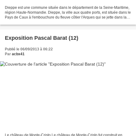
Dieppe est une commune située dans le département de la Seine-Maritime,
région Haute-Normandie. Dieppe, la ville aux quatre ports, est située dans le
Pays de Caux à l'embouchure du fleuve côtier l'Arques qui se jette dans la
Manche. Parti d'azur et de...
Exposition Pascal Barat (12)
Publié le 06/09/2013 à 06:22
Par
acbx41
Le château de Monte-Cristo Le château de Monte-Cristo fut construit en