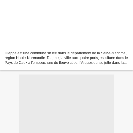
Dieppe est une commune située dans le département de la Seine-Maritime,
région Haute-Normandie. Dieppe, la ville aux quatre ports, est située dans le
Pays de Caux à l'embouchure du fleuve côtier l'Arques qui se jette dans la
Manche. Parti d'azur et de...