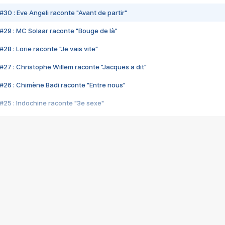
#30 : Eve Angeli raconte "Avant de partir"
#29 : MC Solaar raconte "Bouge de là"
28 : Lorie raconte "Je vais vite"
#27 : Christophe Willem raconte "Jacques a dit"
#26 : Chimène Badi raconte "Entre nous"
#25 : Indochine raconte "3e sexe"
#24 : Zaho raconte "C'est chelou"
#23 : Patrick Bruel raconte "Au café des délices"
#22 : Kyo raconte "Le chemin"
#21 : Nolwenn Leroy raconte "Cassé"
#20 : Patrick Hernandez raconte "Born to be alive"
#19 : Lorie raconte "Près de moi"