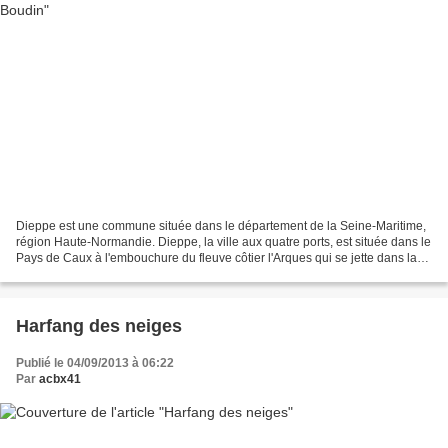
Dieppe est une commune située dans le département de la Seine-Maritime,
région Haute-Normandie. Dieppe, la ville aux quatre ports, est située dans le
Pays de Caux à l'embouchure du fleuve côtier l'Arques qui se jette dans la
Manche. Parti d'azur et de...
Harfang des neiges
Publié le 04/09/2013 à 06:22
Par
acbx41