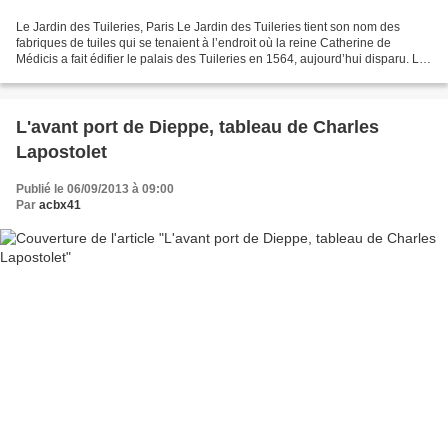
Le Jardin des Tuileries, Paris Le Jardin des Tuileries tient son nom des
fabriques de tuiles qui se tenaient à l’endroit où la reine Catherine de
Médicis a fait édifier le palais des Tuileries en 1564, aujourd’hui disparu. Le
célèbre jardinier du roi,...
L'avant port de Dieppe, tableau de Charles
Lapostolet
Publié le 06/09/2013 à 09:00
Par
acbx41