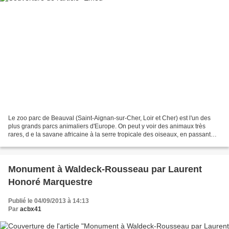
Le zoo parc de Beauval (Saint-Aignan-sur-Cher, Loir et Cher) est l'un des
plus grands parcs animaliers d'Europe. On peut y voir des animaux très
rares, d e la savane africaine à la serre tropicale des oiseaux, en passant
par le vivarium, les koalas, les...
Monument à Waldeck-Rousseau par Laurent
Honoré Marquestre
Publié le 04/09/2013 à 14:13
Par
acbx41