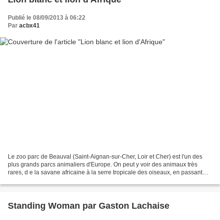
Publié le 08/09/2013 à 06:22
Par
acbx41
Le zoo parc de Beauval (Saint-Aignan-sur-Cher, Loir et Cher) est l'un des
plus grands parcs animaliers d'Europe. On peut y voir des animaux très
rares, d e la savane africaine à la serre tropicale des oiseaux, en passant
par le vivarium, les koalas, les...
Standing Woman par Gaston Lachaise