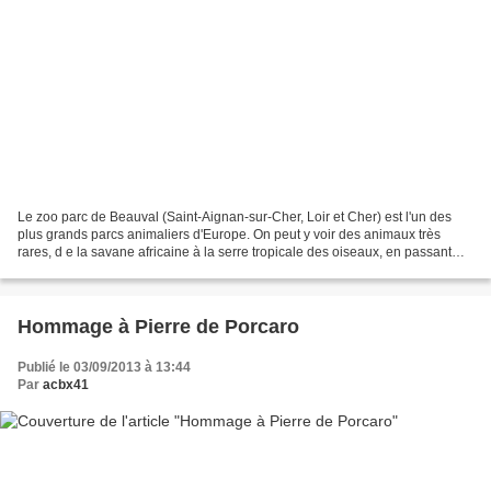
Le zoo parc de Beauval (Saint-Aignan-sur-Cher, Loir et Cher) est l'un des
plus grands parcs animaliers d'Europe. On peut y voir des animaux très
rares, d e la savane africaine à la serre tropicale des oiseaux, en passant
par le vivarium, les koalas, les...
Hommage à Pierre de Porcaro
Publié le 03/09/2013 à 13:44
Par
acbx41