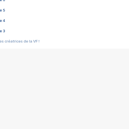
e 5
e 4
e 3
s créatrices de la VF !
e 2
e 1
e Mektoub My Love arrive enfin ! Rencontre avec Shaïn Boumedine et Sal
i : après Toni en famille
elle réalise le bouleversant Dites lui que je l'aime
ais ! Rencontre autour de Vie privée de Rebecca Zlotowski
 de Marguerite, Grave... Rencontre avec Ella Rumpf
 Les Rêveurs, un film intime sur la santé mentale