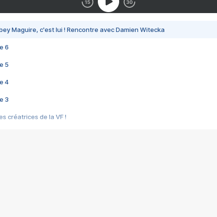
bey Maguire, c'est lui ! Rencontre avec Damien Witecka
e 6
e 5
e 4
e 3
s créatrices de la VF !
e 2
e 1
e Mektoub My Love arrive enfin ! Rencontre avec Shaïn Boumedine et Sal
i : après Toni en famille
elle réalise le bouleversant Dites lui que je l'aime