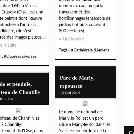
mbre 1942 à Villers-
nombreux canaux qui la
-Erquery (Oise), est une
traversent et des
ste peintre dont l'œuvre
hortillonnages (ensemble de
attachée à l'art naïf.
jardins flottants couvrant
didacte, elle s'est
300 hectares)...
irée des images pieuses....
Lire la suite
re la suite
Tag(s) :
#Cathédrale d'Amiens
) :
#Oeuvres diverses
Parc de Marly,
le et pendule,
repousses
teau de Chantilly
13 Mai 2014
ai 2014
Le domaine national de
hâteau de Chantilly se
Marly-le-Roi est un parc
 à Chantilly,
situé à Marly-le-Roi dans les
rtement de l'Oise, dans
Yvelines, en bordure de la