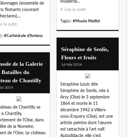
moderne...
illonnages (ensemble de
ins flottants couvrant
Lire la suite
hectares),...
Tag(s) :
#Musée Maillol
re la suite
) :
#Cathédrale d'Amiens
Séraphine de Senlis,
Fleurs et fruits
sole de la Galerie
16 Mai 2014
 Batailles du
teau de Chantilly
Séraphine Louis dite
ai 2014
Séraphine de Senlis, née à
Arsy (Oise) le 3 septembre
1864 et morte le 11
hâteau de Chantilly se
décembre 1942 à Villers-
 à Chantilly,
sous-Erquery (Oise), est une
rtement de l'Oise, dans
artiste peintre dont l'œuvre
allée de la Nonette,
est rattachée à l'art naïf.
uent de l'Oise. Le château
Autodidacte, elle s'est