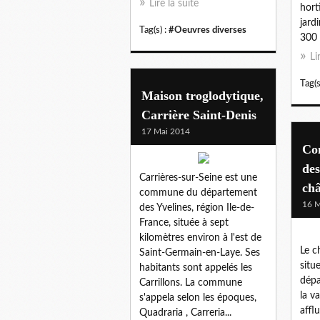
Lire la suite
hort
jard
Tag(s) :
#Oeuvres diverses
300 
Li
Tag(s
Maison troglodytique,
Carrière Saint-Denis
17 Mai 2014
Con
des
Carrières-sur-Seine est une
châ
commune du département
16 M
des Yvelines, région Ile-de-
France, située à sept
kilomètres environ à l'est de
Le c
Saint-Germain-en-Laye. Ses
situe
habitants sont appelés les
dépa
Carrillons. La commune
la v
s'appela selon les époques,
affl
Quadraria , Carreria...