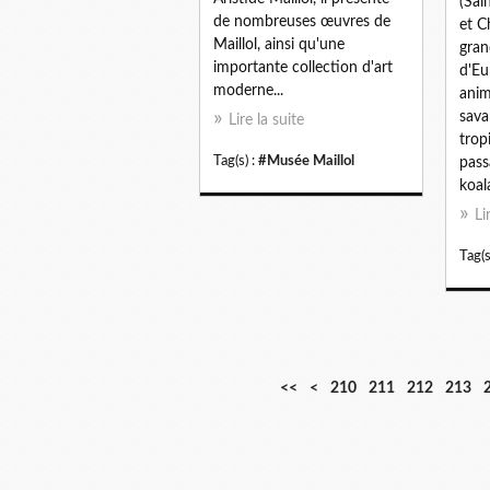
(Sai
de nombreuses œuvres de
et C
Maillol, ainsi qu'une
gran
importante collection d'art
d'Eu
moderne...
anim
sava
Lire la suite
trop
Tag(s) :
#Musée Maillol
pass
koala
Li
Tag(s
2
<<
<
210
211
212
213
0
0