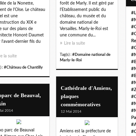
allée de la Nonette,
forêt de Marly. Il est géré par
uent de l'Oise. Le château
l'Etablissement public du
#L
el est une
château, du musée et du
#M
nstruction du XIX e
domaine national de
#C
le sur des plans de
Versailles. Marly-le-Roi est
#C
chitecte Honoré Daumet
une commune du...
Re
 l'avant-dernier fils du
Lire la suite
#C
#M
Tag(s) :
#Domaine national de
re la suite
Marly-le-Roi
#B
) :
#Château de Chantilly
#M
#B
#M
Cathédrale d'Amiens,
#Z
oparc de Beauval,
plaques
#C
kin
commémoratives
#M
#M
ai 2014
12 Mai 2014
Pa
#
oo parc de Beauval
Amiens est la préfecture de
#C