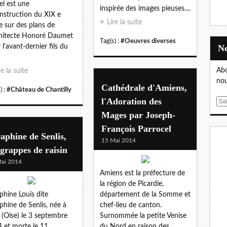
el est une
inspirée des images pieuses....
nstruction du XIX e
Lire la suite
le sur des plans de
chitecte Honoré Daumet
Tag(s) :
#Oeuvres diverses
 l'avant-dernier fils du
Abo
re la suite
nou
Cathédrale d'Amiens,
) :
#Château de Chantilly
l'Adoration des
E
m
Mages par Joseph-
a
François Parrocel
i
aphine de Senlis,
15 Mai 2014
l
 grappes de raisin
ai 2014
Amiens est la préfecture de
la région de Picardie,
phine Louis dite
département de la Somme et
phine de Senlis, née à
chef-lieu de canton.
 (Oise) le 3 septembre
Surnommée la petite Venise
 et morte le 11
du Nord en raison des