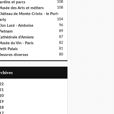
108
ardins et parcs
108
usée des Arts et métiers
hâteau de Monte-Cristo - le Port-
104
rly
96
los Lucé - Amboise
89
Vietnam
87
athédrale d'Amiens
82
usée du Vin - Paris
81
etit Palais
80
euvres diverses
Archives
22
21
20
19
18
17