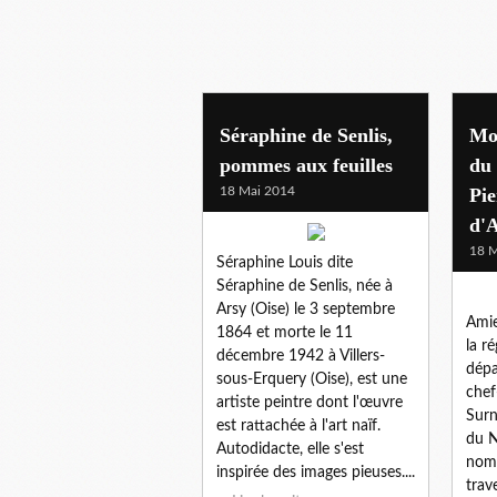
Séraphine de Senlis,
Mo
pommes aux feuilles
du
18 Mai 2014
Pie
d'
18 M
Séraphine Louis dite
Séraphine de Senlis, née à
Arsy (Oise) le 3 septembre
Amie
1864 et morte le 11
la r
décembre 1942 à Villers-
dépa
sous-Erquery (Oise), est une
chef
artiste peintre dont l'œuvre
Surn
est rattachée à l'art naïf.
du N
Autodidacte, elle s'est
nomb
inspirée des images pieuses....
trav