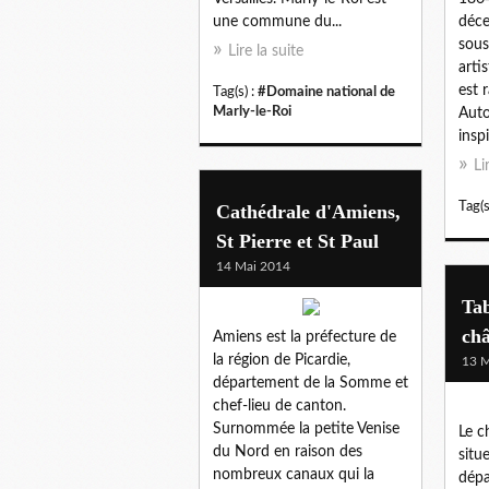
une commune du...
déce
sous
Lire la suite
arti
est r
Tag(s) :
#Domaine national de
Marly-le-Roi
Auto
insp
Li
Tag(s
Cathédrale d'Amiens,
St Pierre et St Paul
14 Mai 2014
Tab
châ
Amiens est la préfecture de
la région de Picardie,
13 M
département de la Somme et
chef-lieu de canton.
Surnommée la petite Venise
Le c
du Nord en raison des
situe
nombreux canaux qui la
dépa