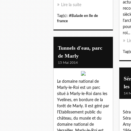
actu
Lire la suite
reco
sièc
Tag(s) :
#Balade en Ile de
l'ar
france
pour
roi...
Li
Tunnels d'eau, parc
Tag(s
de Marly
15 Mai 2014
Sér
Le domaine national de
les
Marly-le-Roi est un parc
14 M
situé à Marly-le-Roi dans les
Yvelines, en bordure de la
forêt de Marly. Il est géré par
l'Etablissement public du
Séra
château, du musée et du
Séra
domaine national de
Arsy
Versailles. Marly-le-Roi est
1864