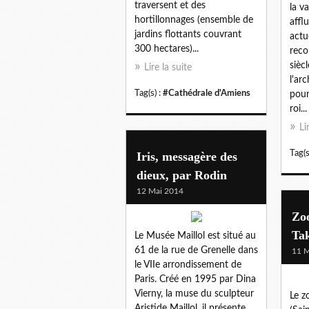
traversent et des
la v
hortillonnages (ensemble de
affl
jardins flottants couvrant
actu
300 hectares)...
reco
sièc
Lire la suite
l'ar
Tag(s) :
#Cathédrale d'Amiens
pour
roi...
Li
Tag(s
Iris, messagère des
dieux, par Rodin
12 Mai 2014
Zo
Ta
Le Musée Maillol est situé au
61 de la rue de Grenelle dans
11 M
le VIIe arrondissement de
Paris. Créé en 1995 par Dina
Vierny, la muse du sculpteur
Le z
Aristide Maillol, il présente