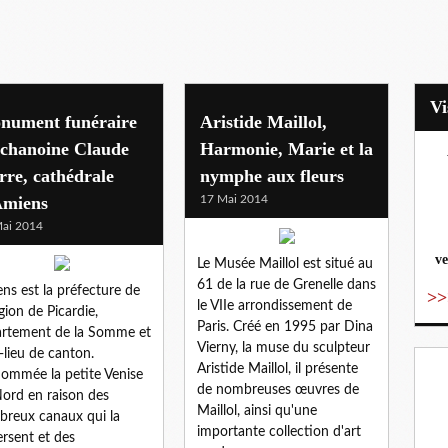
nument funéraire
Aristide Maillol,
 chanoine Claude
Harmonie, Marie et la
rre, cathédrale
nymphe aux fleurs
vo
Amiens
17 Mai 2014
ai 2014
ve
Le Musée Maillol est situé au
61 de la rue de Grenelle dans
ns est la préfecture de
>>
le VIIe arrondissement de
égion de Picardie,
Paris. Créé en 1995 par Dina
rtement de la Somme et
Vierny, la muse du sculpteur
-lieu de canton.
Aristide Maillol, il présente
ommée la petite Venise
de nombreuses œuvres de
ord en raison des
Maillol, ainsi qu'une
reux canaux qui la
importante collection d'art
ersent et des