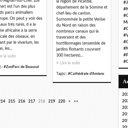
nt-Aignan-sur-Cher, Loir
la région de Picardie,
#J
her) est l'un des plus
département de la Somme et
#M
ds parcs animaliers
chef-lieu de canton.
#C
rope. On peut y voir des
Surnommée la petite Venise
Ma
aux très rares, d e la
du Nord en raison des
#C
ne africaine à la serre
nombreux canaux qui la
#
icale des oiseaux, en
traversent et des
#C
ant par le vivarium, les
hortillonnages (ensemble de
#M
s, les...
jardins flottants couvrant
#P
300 hectares)...
re la suite
#O
Lire la suite
) :
#ZooParc de Beauval
Tag(s) :
#Cathédrale d'Amiens
20
20
2
2
2
2
2
2
2
3
4
5
214
215
216
217
218
219
220
>
>>
3
4
5
6
7
8
9
0
0
0
20
0
0
0
0
0
0
0
0
0
0
20
20
20