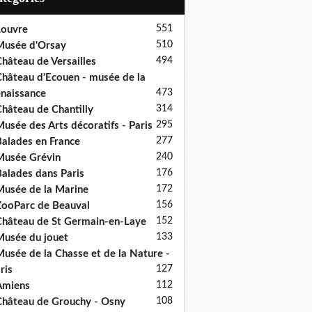
551
ouvre
510
usée d'Orsay
494
hâteau de Versailles
hâteau d'Ecouen - musée de la
473
naissance
314
hâteau de Chantilly
295
usée des Arts décoratifs - Paris
277
alades en France
240
usée Grévin
176
alades dans Paris
172
usée de la Marine
156
ooParc de Beauval
152
hâteau de St Germain-en-Laye
133
usée du jouet
usée de la Chasse et de la Nature -
127
ris
112
Amiens
108
hâteau de Grouchy - Osny