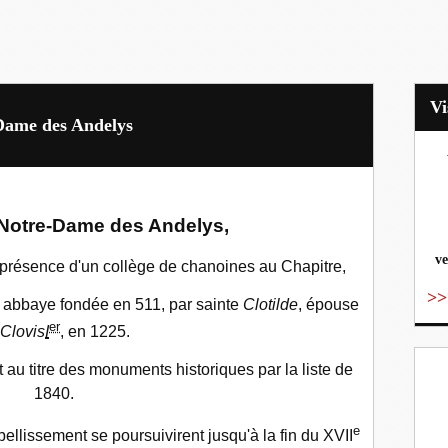
-Dame des Andelys
vo
 Notre-Dame des Andelys,
ve
 présence d'un collège de chanoines au Chapitre,
>>
ne abbaye fondée en 511, par sainte
Clotilde
, épouse
er
Clovis
I
, en 1225.
t au titre des monuments historiques par la liste de
1840.
e
bellissement se poursuivirent jusqu'à la fin du
XVII