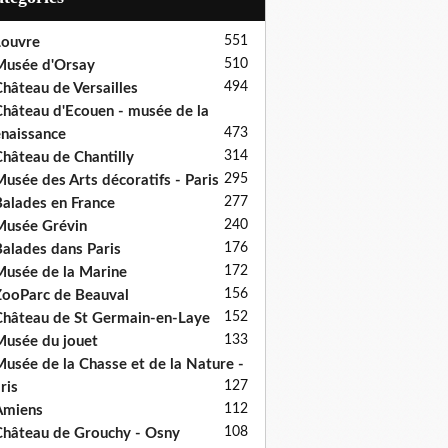
551
ouvre
510
usée d'Orsay
494
hâteau de Versailles
hâteau d'Ecouen - musée de la
473
naissance
314
hâteau de Chantilly
295
usée des Arts décoratifs - Paris
277
alades en France
240
usée Grévin
176
alades dans Paris
172
usée de la Marine
156
ooParc de Beauval
152
hâteau de St Germain-en-Laye
133
usée du jouet
usée de la Chasse et de la Nature -
127
ris
112
Amiens
108
hâteau de Grouchy - Osny