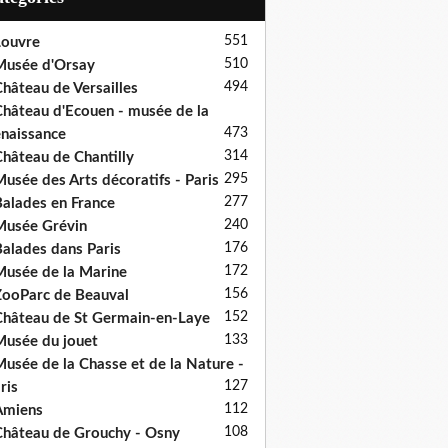
551
ouvre
510
usée d'Orsay
494
hâteau de Versailles
hâteau d'Ecouen - musée de la
473
naissance
314
hâteau de Chantilly
295
usée des Arts décoratifs - Paris
277
alades en France
240
usée Grévin
176
alades dans Paris
172
usée de la Marine
156
ooParc de Beauval
152
hâteau de St Germain-en-Laye
133
usée du jouet
usée de la Chasse et de la Nature -
127
ris
112
Amiens
108
hâteau de Grouchy - Osny