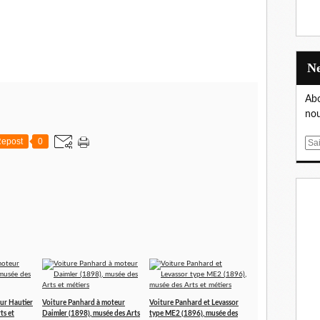
Abo
nou
epost
0
E
m
a
i
l
ur Hautier
Voiture Panhard à moteur
Voiture Panhard et Levassor
ts et
Daimler (1898), musée des Arts
type ME2 (1896), musée des