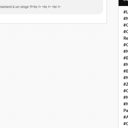
aiment à un singe !!!<br /> <br /> <br />
#L
#M
#C
#C
Re
#C
#M
#B
#M
#B
#M
#Z
#C
#M
#M
Pa
#
#C