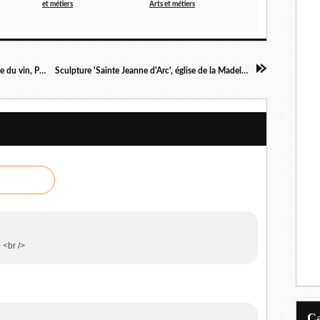
et métiers
Arts et métiers
Eléments décoratifs d'une porte de cave, musée du vin, Paris
Sculpture 'Sainte Jeanne d'Arc', église de la Madeleine
> <br />