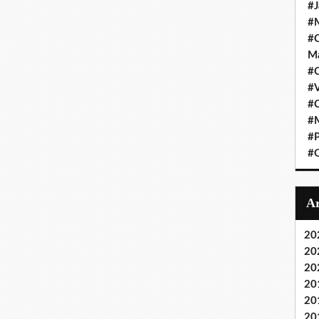
#J
#M
#C
Ma
#C
#
#C
#M
#P
#O
20
20
20
20
20
20