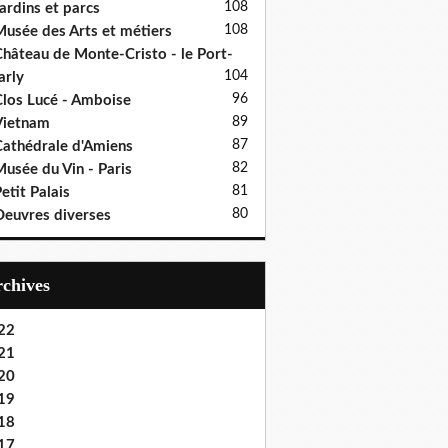
108
ardins et parcs
108
usée des Arts et métiers
hâteau de Monte-Cristo - le Port-
104
rly
96
los Lucé - Amboise
89
Vietnam
87
athédrale d'Amiens
82
usée du Vin - Paris
81
etit Palais
80
euvres diverses
Archives
22
21
20
19
18
17