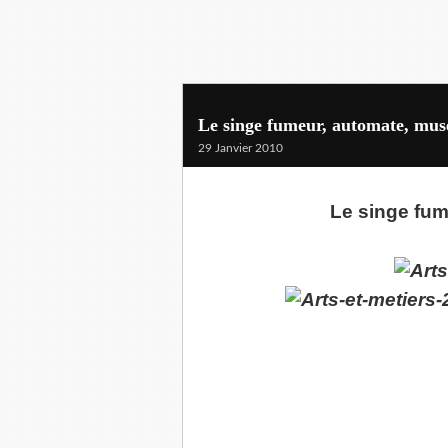
Le singe fumeur, automate, musé
29 Janvier 2010
Le singe fu