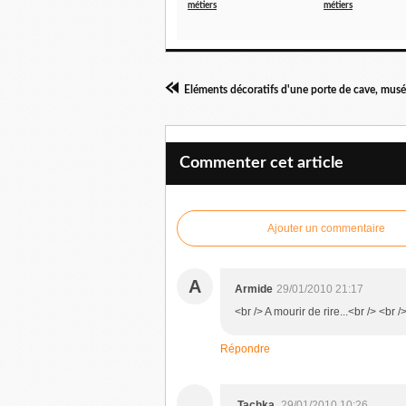
métiers
métiers
Commenter cet article
Ajouter un commentaire
A
Armide
29/01/2010 21:17
<br /> A mourir de rire...<br /> <br /
Répondre
.
.Tachka.
29/01/2010 10:26