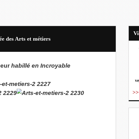
e des Arts et métiers
vo
meur
habillé en Incroyable
ve
>>