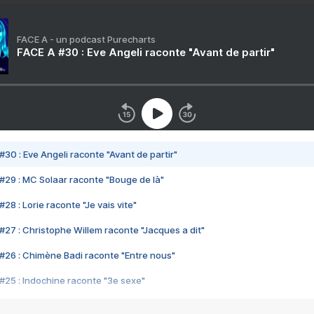
FACE A - un podcast Purecharts
FACE A #30 : Eve Angeli raconte "Avant de partir"
#30 : Eve Angeli raconte "Avant de partir"
#29 : MC Solaar raconte "Bouge de là"
28 : Lorie raconte "Je vais vite"
#27 : Christophe Willem raconte "Jacques a dit"
#26 : Chimène Badi raconte "Entre nous"
#25 : Indochine raconte "3e sexe"
#24 : Zaho raconte "C'est chelou"