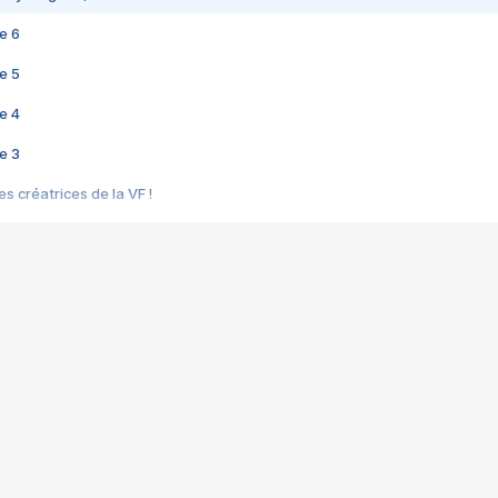
e 6
e 5
e 4
e 3
s créatrices de la VF !
e 2
e 1
e Mektoub My Love arrive enfin ! Rencontre avec Shaïn Boumedine et Sal
i : après Toni en famille
elle réalise le bouleversant Dites lui que je l'aime
ais ! Rencontre autour de Vie privée de Rebecca Zlotowski
 de Marguerite, Grave... Rencontre avec Ella Rumpf