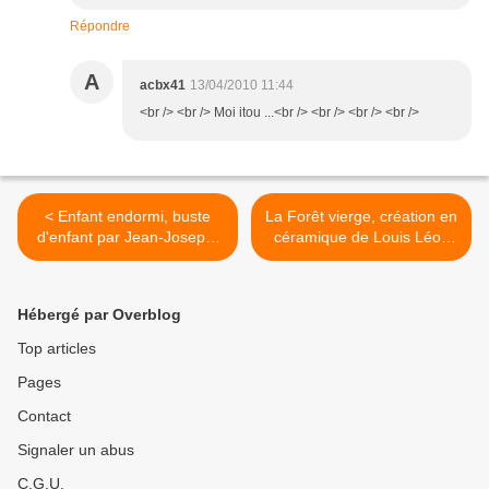
Répondre
A
acbx41
13/04/2010 11:44
<br /> <br /> Moi itou ...<br /> <br /> <br /> <br />
< Enfant endormi, buste
La Forêt vierge, création en
d'enfant par Jean-Joseph-
céramique de Louis Léon
Marie Carriès
Parvillée >
Hébergé par Overblog
Top articles
Pages
Contact
Signaler un abus
C.G.U.