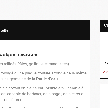
telle
vo
Foulque macroule
ve
des rallidés (râles, gallinule et marouettes).
>>
rolongé d'une plaque frontale arrondie de la même
ousine germaine de la
Poule d'eau
.
n nid flottant en pleine eau, visible et vulnérable à
e est capable de barboter, de plonger, de picorer ou
de pâturer.