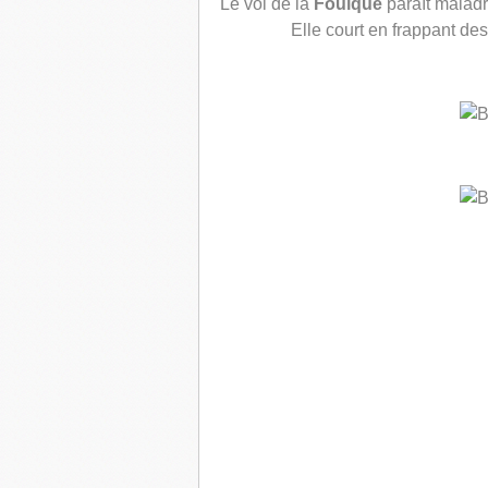
Le vol
de la
Foulque
paraît maladro
Elle court en frappant des