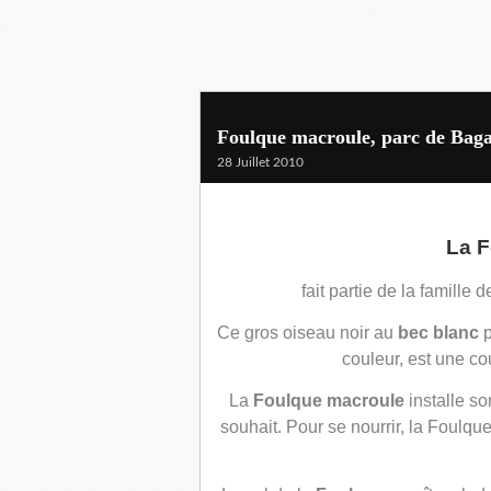
Foulque macroule, parc de Baga
28 Juillet 2010
La 
fait partie de la famille 
Ce gros oiseau noir au
bec blanc
p
couleur, est une c
La
Foulque macroule
installe so
souhait. Pour se nourrir, la Foulqu