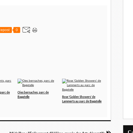
epost
0
 parc de
Oies bernaches, parc de
Bagatelle
Rose 'Golden Showers' de
Lammerts au parc de Bagatelle