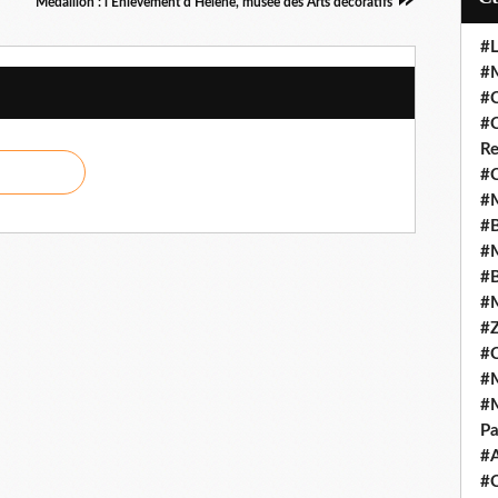
Médaillon : l'Enlèvement d'Hélène, musée des Arts décoratifs
#L
#M
#C
#C
Re
#C
#M
#B
#M
#B
#M
#Z
#C
#M
#M
Pa
#
#C