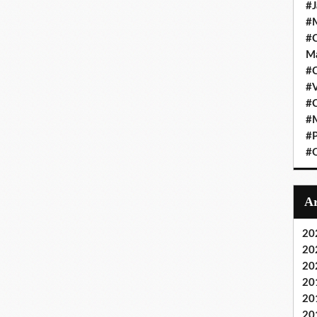
#J
#M
#C
Ma
#C
#
#C
#M
#P
#O
20
20
20
20
20
20