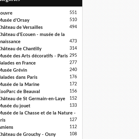
551
ouvre
510
usée d'Orsay
494
hâteau de Versailles
hâteau d'Ecouen - musée de la
473
naissance
314
hâteau de Chantilly
295
usée des Arts décoratifs - Paris
277
alades en France
240
usée Grévin
176
alades dans Paris
172
usée de la Marine
156
ooParc de Beauval
152
hâteau de St Germain-en-Laye
133
usée du jouet
usée de la Chasse et de la Nature -
127
ris
112
Amiens
108
hâteau de Grouchy - Osny