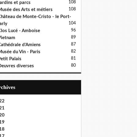
108
ardins et parcs
108
usée des Arts et métiers
hâteau de Monte-Cristo - le Port-
104
rly
96
los Lucé - Amboise
89
Vietnam
87
athédrale d'Amiens
82
usée du Vin - Paris
81
etit Palais
80
euvres diverses
Archives
22
21
20
19
18
17