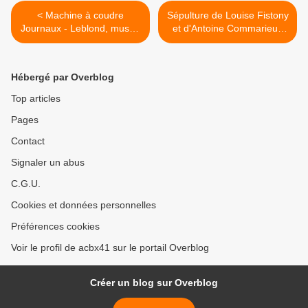
< Machine à coudre
Sépulture de Louise Fistony
Journaux - Leblond, musée
et d'Antoine Commarieux
des Arts et métiers
par Auguste de
Montferrand, cimetière
Montmartre >
Hébergé par Overblog
Top articles
Pages
Contact
Signaler un abus
C.G.U.
Cookies et données personnelles
Préférences cookies
Voir le profil de acbx41 sur le portail Overblog
Créer un blog sur Overblog