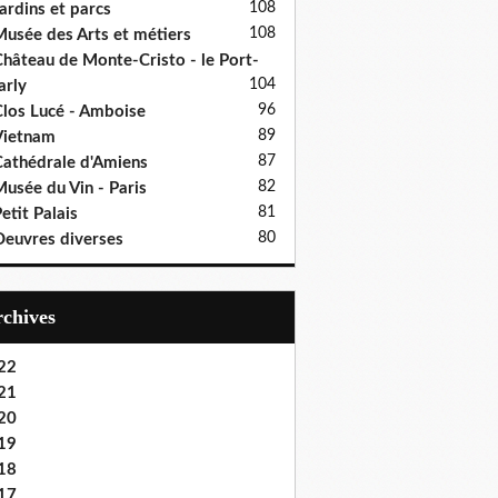
108
ardins et parcs
108
usée des Arts et métiers
hâteau de Monte-Cristo - le Port-
104
rly
96
los Lucé - Amboise
89
Vietnam
87
athédrale d'Amiens
82
usée du Vin - Paris
81
etit Palais
80
euvres diverses
Archives
22
21
20
19
18
17