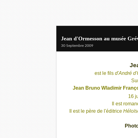
Jean d'Ormesson au musée Gré
30 Septembre 2009
Je
est le fils
d'
André d
Su
Jean Bruno Wladimir Franç
16
j
Il est roman
Il est le père de l'éditrice
Héloïs
Photo