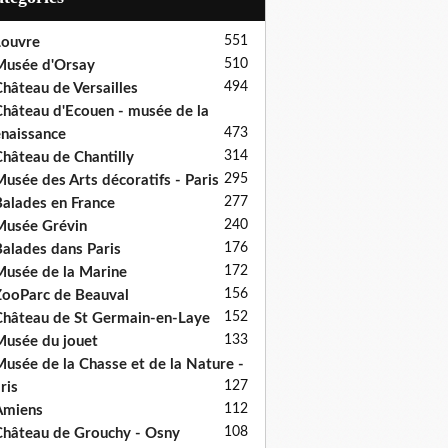
551
ouvre
510
usée d'Orsay
494
hâteau de Versailles
hâteau d'Ecouen - musée de la
473
naissance
314
hâteau de Chantilly
295
usée des Arts décoratifs - Paris
277
alades en France
240
usée Grévin
176
alades dans Paris
172
usée de la Marine
156
ooParc de Beauval
152
hâteau de St Germain-en-Laye
133
usée du jouet
usée de la Chasse et de la Nature -
127
ris
112
Amiens
108
hâteau de Grouchy - Osny