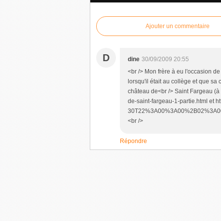
Ajouter un commentaire
D
dine
30/09/2009 20:55
<br /> Mon frère à eu l'occasion d
lorsqu'il était au collège et que sa
château de<br /> Saint Fargeau (à 
de-saint-fargeau-1-partie.html et
30T22%3A00%3A00%2B02%3A00&max-r
<br />
Répondre