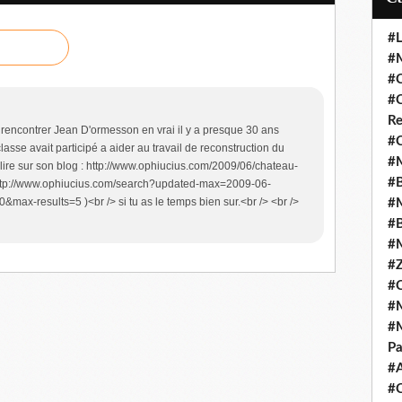
#L
#M
#C
#C
Re
e rencontrer Jean D'ormesson en vrai il y a presque 30 ans
#C
 classe avait participé a aider au travail de reconstruction du
#M
lire sur son blog : http://www.ophiucius.com/2009/06/chateau-
#B
 http://www.ophiucius.com/search?updated-max=2009-06-
esults=5 )<br /> si tu as le temps bien sur.<br /> <br />
#M
#B
#M
#Z
#C
#M
#M
Pa
#
#C