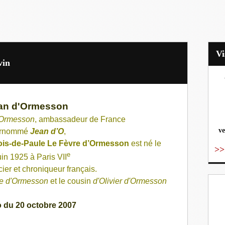
vin
vo
an d'Ormesson
'Ormesson
, ambassadeur de France
ve
rnommé
Jean d’O
,
ois-de-Paule Le Fèvre d’Ormesson
est né le
>>
e
uin
1925
à
Paris
VII
cier et chroniqueur
français
.
e d'Ormesson
et le cousin
d'Olivier d'Ormesson
 du 20 octobre 2007