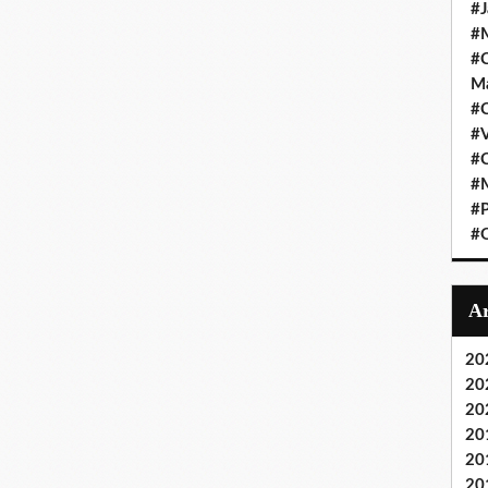
#J
#M
#C
Ma
#C
#
#C
#M
#P
#O
20
20
20
20
20
20