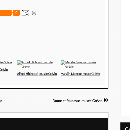
epost
0
Grévin
Alfred Hichcock, musée Grévin
Marylin Monroe, musée Grévin
re
Faune et faunesse, musée Grévin