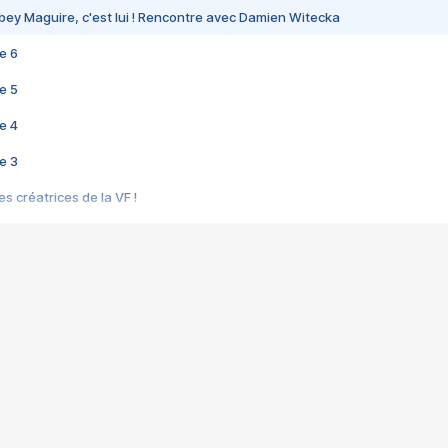
bey Maguire, c'est lui ! Rencontre avec Damien Witecka
e 6
e 5
e 4
e 3
s créatrices de la VF !
e 2
e 1
e Mektoub My Love arrive enfin ! Rencontre avec Shaïn Boumedine et Sal
i : après Toni en famille
elle réalise le bouleversant Dites lui que je l'aime
ais ! Rencontre autour de Vie privée de Rebecca Zlotowski