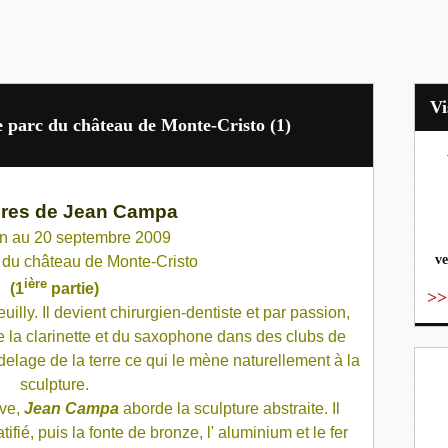
e parc du château de Monte-Cristo (1)
vo
ures de Jean Campa
in au 20 septembre 2009
ve
 du château de Monte-Cristo
ière
(1
partie)
>>
illy. Il devient chirurgien-dentiste et par passion,
e la clarinette et du saxophone dans des clubs de
odelage de la terre ce qui le mène naturellement à la
sculpture.
ive,
Jean Campa
aborde la sculpture abstraite. Il
atifié, puis la fonte de bronze, l' aluminium et le fer