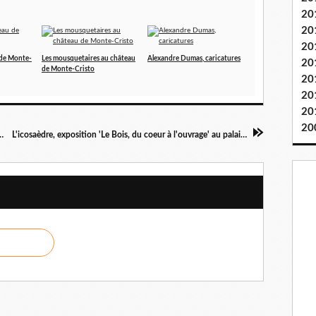
20
20
20
 de Monte-
Les mousquetaires au château
Alexandre Dumas, caricatures
20
de Monte-Cristo
20
20
20
20
veur Général, musée de la monnaie
L'icosaèdre, exposition 'Le Bois, du coeur à l'ouvrage' au palais de la Découverte