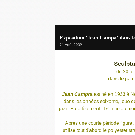
Exposition 'Jean Campa' dans l
21 Août 2009
Sculpt
du 20 ju
dans le parc
Jean Campra
est né en 1933 à Neu
dans les années soixante, joue d
jazz. Parallèlement, il s'initie au m
Après une courte période figurat
utilise tout d'abord le polyester str