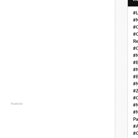
#L
#M
#C
#C
Re
#C
#M
#B
#M
#B
#M
#Z
#C
Publicité
#M
#M
Pa
#
#C