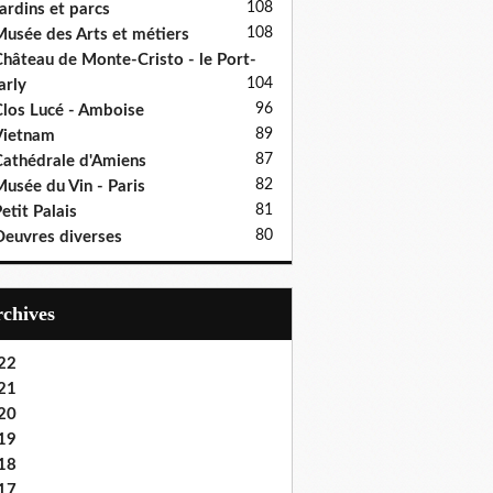
108
ardins et parcs
108
usée des Arts et métiers
hâteau de Monte-Cristo - le Port-
104
rly
96
los Lucé - Amboise
89
Vietnam
87
athédrale d'Amiens
82
usée du Vin - Paris
81
etit Palais
80
euvres diverses
Archives
22
21
20
19
18
17