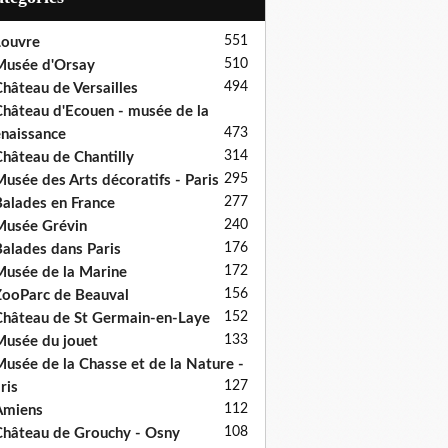
551
ouvre
510
usée d'Orsay
494
hâteau de Versailles
hâteau d'Ecouen - musée de la
473
naissance
314
hâteau de Chantilly
295
usée des Arts décoratifs - Paris
277
alades en France
240
usée Grévin
176
alades dans Paris
172
usée de la Marine
156
ooParc de Beauval
152
hâteau de St Germain-en-Laye
133
usée du jouet
usée de la Chasse et de la Nature -
127
ris
112
Amiens
108
hâteau de Grouchy - Osny