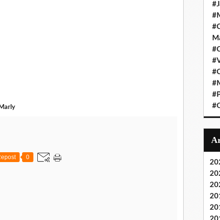
#J
#M
#C
Ma
#C
#
#C
#M
#P
#O
-Marly
epost
0
20
20
20
20
20
20