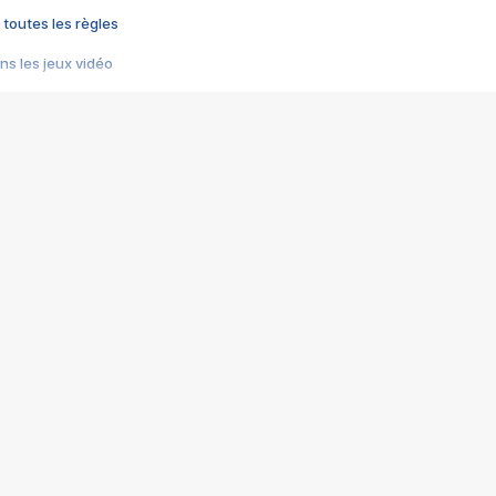
 toutes les règles
s les jeux vidéo
us choquant de Rockstar ? - Le scandale BULLY
e plus moche de Steam
du RÊVE tourne au CAUCHEMAR
pendant 8 heures
it… à tort
umiliés par un jeu vidéo
ire - Final Fantasy 8
ti un empire - Age of Empires
story DOFUS
tard, il crée l'un des pires jeux de tous les temps, MindsEye.