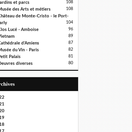
108
ardins et parcs
108
usée des Arts et métiers
hâteau de Monte-Cristo - le Port-
104
rly
96
los Lucé - Amboise
89
Vietnam
87
athédrale d'Amiens
82
usée du Vin - Paris
81
etit Palais
80
euvres diverses
Archives
22
21
20
19
18
17