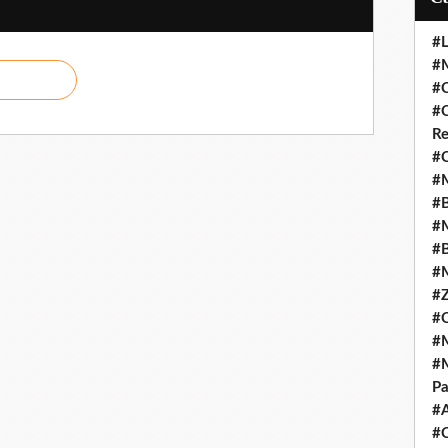
#L
#M
#C
#C
Re
#C
#M
#B
#M
#B
#M
#Z
#C
#M
#M
Pa
#
#C