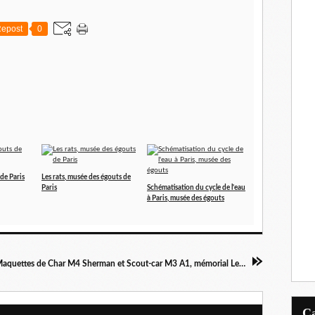
epost
0
de Paris
Les rats, musée des égouts de
Paris
Schématisation du cycle de l'eau
à Paris, musée des égouts
Maquettes de Char M4 Sherman et Scout-car M3 A1, mémorial Leclerc