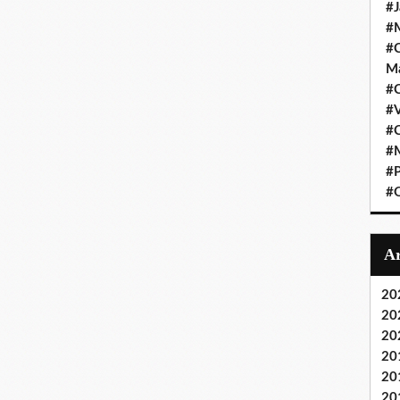
#J
#M
#C
Ma
#C
#
#C
#M
#P
#O
20
20
20
20
20
20