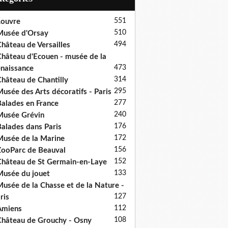
551
ouvre
510
usée d'Orsay
494
hâteau de Versailles
hâteau d'Ecouen - musée de la
473
naissance
314
hâteau de Chantilly
295
usée des Arts décoratifs - Paris
277
alades en France
240
usée Grévin
176
alades dans Paris
172
usée de la Marine
156
ooParc de Beauval
152
hâteau de St Germain-en-Laye
133
usée du jouet
usée de la Chasse et de la Nature -
127
ris
112
Amiens
108
hâteau de Grouchy - Osny