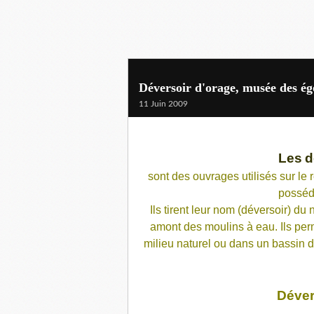
Déversoir d'orage, musée des ég
11 Juin 2009
Les
d
sont des ouvrages utilisés sur le
posséd
Ils tirent leur nom (
déversoir
) du 
amont des moulins à eau. Ils perm
milieu naturel ou dans un bassin d
Déver