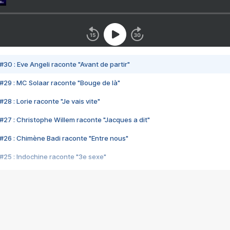
#30 : Eve Angeli raconte "Avant de partir"
#29 : MC Solaar raconte "Bouge de là"
28 : Lorie raconte "Je vais vite"
#27 : Christophe Willem raconte "Jacques a dit"
#26 : Chimène Badi raconte "Entre nous"
#25 : Indochine raconte "3e sexe"
#24 : Zaho raconte "C'est chelou"
#23 : Patrick Bruel raconte "Au café des délices"
#22 : Kyo raconte "Le chemin"