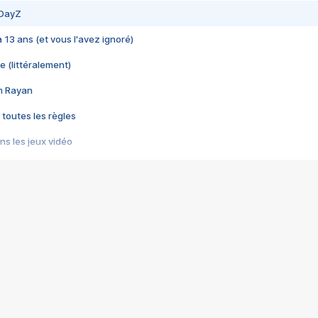
 DayZ
 a 13 ans (et vous l'avez ignoré)
e (littéralement)
im Rayan
 toutes les règles
s les jeux vidéo
us choquant de Rockstar ? - Le scandale BULLY
e plus moche de Steam
du RÊVE tourne au CAUCHEMAR
pendant 8 heures
it… à tort
umiliés par un jeu vidéo