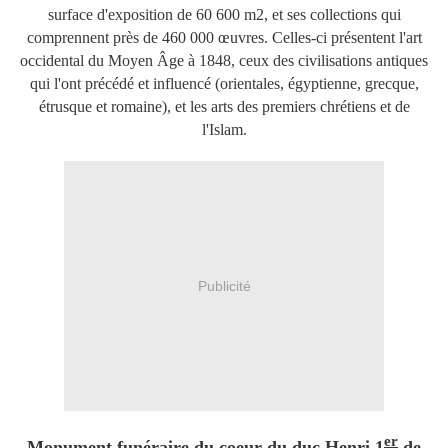
surface d'exposition de 60 600 m2, et ses collections qui
comprennent près de 460 000 œuvres. Celles-ci présentent l'art
occidental du Moyen Âge à 1848, ceux des civilisations antiques
qui l'ont précédé et influencé (orientales, égyptienne, grecque,
étrusque et romaine), et les arts des premiers chrétiens et de
l'Islam.
Publicité
er
Monument funéraire du coeur du duc Henri 1
de